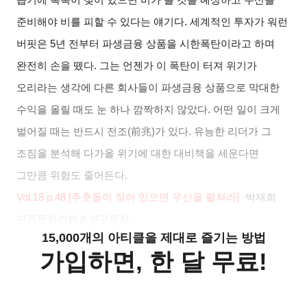
준비해야 비를 피할 수 있다는 얘기다
.
세계적인 투자가 워런
버핏은
5
년 전부터 파생금융 상품을 시한폭탄이라고 하며
완전히 손을 뗐다
.
그는 언젠가 이 폭탄이 터져 위기가
오리라는 생각에 다른 회사들이 파생금융 상품으로 막대한
수익을 올릴 때도 눈 하나 깜짝하지 않았다
.
어떤 일이 크게
벌어질 때는 반드시 전조
(
前兆
)
가 있다
.
유능한 리더가 그
조짐을 분석해 다가올 위기에 대한 대비책을 세운다면
그만큼 위험도 줄어든다
.
Vol.18 p.48 [
주춧돌이 젖어 있으면 우산을 펼쳐라
]
·
박재희
민족문화컨텐츠연구원장
15,000개의 아티클을 제대로 즐기는 방법
가입하면, 한 달 무료!