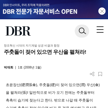
창조혁신 시대의 자기계발 성공 비결과 함정
주춧돌이 젖어 있으면 우산을 펼쳐라!
박재희
|
1호 (2008년 1월)
초윤장산
(
礎潤張傘
),
주춧돌
(
礎
)
이 젖어 있으면
(
潤
)
우산
(
傘
)
을 펼쳐라
(
張
)!
일반적으로 비가 오기 전에는 주춧돌부터
촉촉이 습기에 젖는다고 한다
.
밖으로 나갈 때 주춧돌이
습기에 촉촉이 젖어 있으면 비가 올 것을 예상하고 우산을