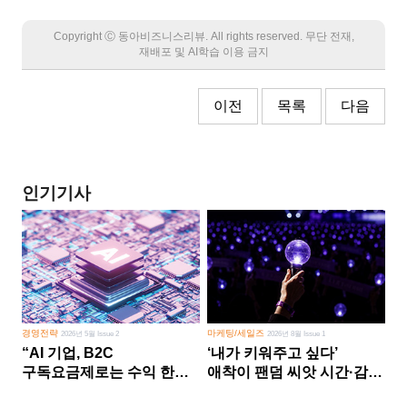
Copyright Ⓒ 동아비즈니스리뷰. All rights reserved. 무단 전재,
재배포 및 AI학습 이용 금지
이전
목록
다음
인기기사
경영전략
마케팅/세일즈
2026년 5월 Issue 2
2026년 8월 Issue 1
“AI 기업, B2C
‘내가 키워주고 싶다’
구독요금제로는 수익 한계
애착이 팬덤 씨앗 시간·감정
다른 사업 없이 AI 성장에만
쏟다 보면 ‘정체성