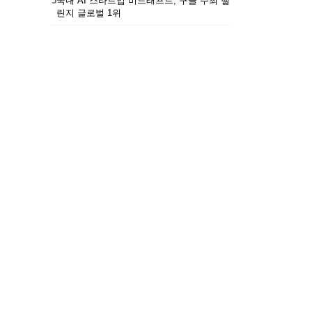
5
국내 AI 스타트업 비드래프트, 구글 주최 챌
린지 글로벌 1위