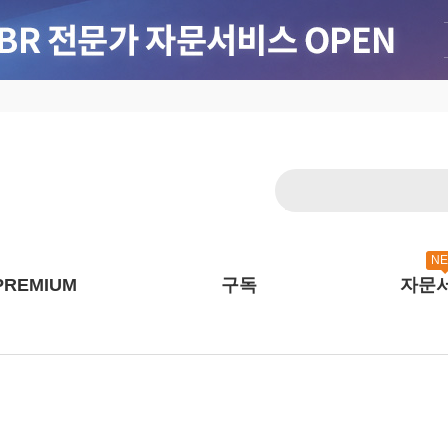
N
PREMIUM
구독
자문