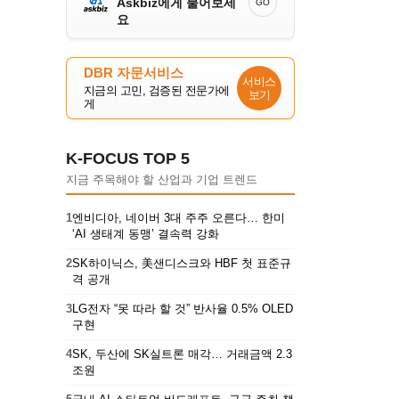
Askbiz에게 물어보세
GO
요
DBR 자문서비스
서비스
지금의 고민, 검증된 전문가에
보기
게
K-FOCUS TOP 5
지금 주목해야 할 산업과 기업 트렌드
1
엔비디아, 네이버 3대 주주 오른다… 한미
‘AI 생태계 동맹’ 결속력 강화
2
SK하이닉스, 美샌디스크와 HBF 첫 표준규
격 공개
3
LG전자 “못 따라 할 것” 반사율 0.5% OLED
구현
4
SK, 두산에 SK실트론 매각… 거래금액 2.3
조원