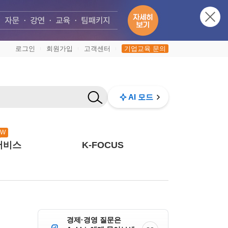
로그인
회원가입
고객센터
기업교육 문의
|
|
|
AI 모드
EW
서비스
K-FOCUS
경제·경영 질문은