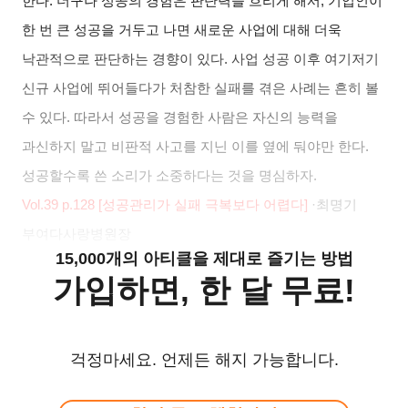
한다
.
더구나 성공의 경험은 판단력을 흐리게 해서
,
기업인이
한 번 큰 성공을 거두고 나면 새로운 사업에 대해 더욱
낙관적으로 판단하는 경향이 있다
.
사업 성공 이후 여기저기
신규 사업에 뛰어들다가 처참한 실패를 겪은 사례는 흔히 볼
수 있다
.
따라서 성공을 경험한 사람은 자신의 능력을
과신하지 말고 비판적 사고를 지닌 이를 옆에 둬야만 한다
.
성공할수록 쓴 소리가 소중하다는 것을 명심하자
.
Vol.39 p.128 [
성공관리가 실패 극복보다 어렵다
]
·
최명기
부여다사랑병원장
15,000개의 아티클을 제대로 즐기는 방법
가입하면, 한 달 무료!
걱정마세요. 언제든 해지 가능합니다.