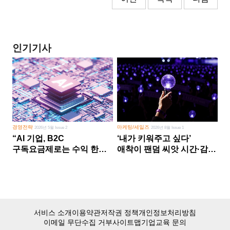
인기기사
경영전략
마케팅/세일즈
2026년 5월 Issue 2
2026년 8월 Issue 1
“AI 기업, B2C
‘내가 키워주고 싶다’
구독요금제로는 수익 한계
애착이 팬덤 씨앗 시간·감정
다른 사업 없이 AI 성장에만
쏟다 보면 ‘정체성
의존 땐 위기”
공동체’로
서비스 소개
이용약관
저작권 정책
개인정보처리방침
이메일 무단수집 거부
사이트맵
기업교육 문의