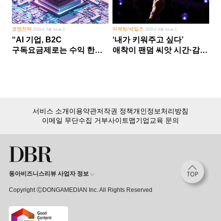
경영전략
마케팅/세일즈
2026년 5월 Issue 2
2026년 8월 Issue 1
“AI 기업, B2C
‘내가 키워주고 싶다’
구독요금제로는 수익 한계
애착이 팬덤 씨앗 시간·감정
다른 사업 없이 AI 성장에만
쏟다 보면 ‘정체성
의존 땐 위기”
공동체’로
서비스 소개
이용약관
저작권 정책
개인정보처리방침
이메일 무단수집 거부
사이트맵
기업교육 문의
동아비즈니스리뷰 사업자 정보
Copyright ⒸDONGAMEDIAN Inc. All Rights Reserved
회원 가입만 해도, DBR 월정액 서비스 첫 달 무료!
15,000여 건의 DBR 콘텐츠를
무제한으로 이용
하세요.