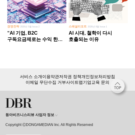
경영전략
스페셜리포트
2026년 5월 Issue 2
2026년 8월 Issue 1
“AI 기업, B2C
AI 시대, 철학이 다시
구독요금제로는 수익 한계
호출되는 이유
다른 사업 없이 AI 성장에만
의존 땐 위기”
서비스 소개
이용약관
저작권 정책
개인정보처리방침
이메일 무단수집 거부
사이트맵
기업교육 문의
동아비즈니스리뷰 사업자 정보
Copyright ⒸDONGAMEDIAN Inc. All Rights Reserved
회원 가입만 해도, DBR 월정액 서비스 첫 달 무료!