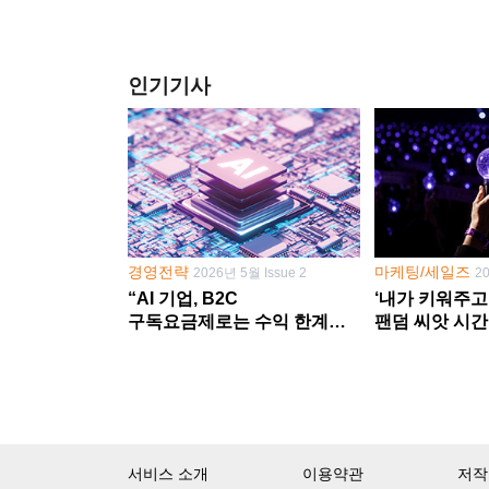
인기기사
경영전략
마케팅/세일즈
2026년 5월 Issue 2
2
“AI 기업, B2C
‘내가 키워주고
구독요금제로는 수익 한계
팬덤 씨앗 시간
다른 사업 없이 AI 성장에만
‘정체성 공동체
의존 땐 위기”
서비스 소개
이용약관
저작