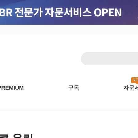
N
PREMIUM
구독
자문