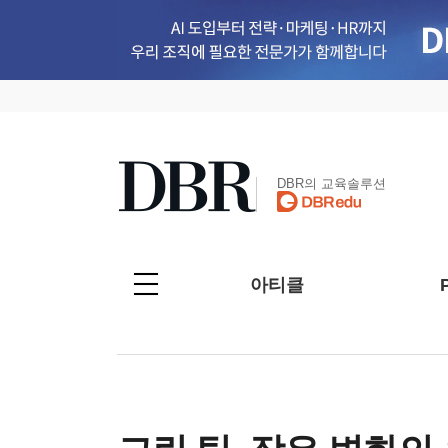
DBR의 교육솔루션
아티클