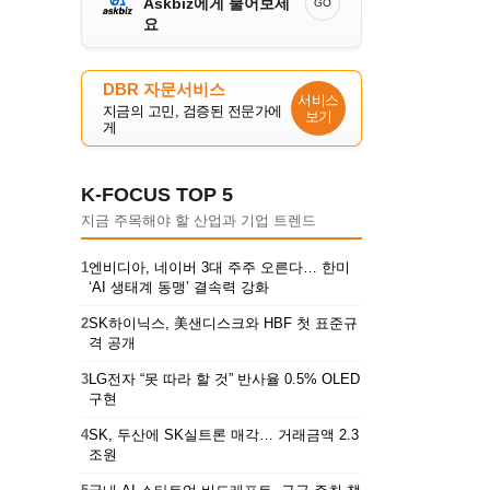
Askbiz에게 물어보세
GO
요
DBR 자문서비스
서비스
지금의 고민, 검증된 전문가에
보기
게
K-FOCUS TOP 5
지금 주목해야 할 산업과 기업 트렌드
1
엔비디아, 네이버 3대 주주 오른다… 한미
‘AI 생태계 동맹’ 결속력 강화
2
SK하이닉스, 美샌디스크와 HBF 첫 표준규
격 공개
3
LG전자 “못 따라 할 것” 반사율 0.5% OLED
구현
4
SK, 두산에 SK실트론 매각… 거래금액 2.3
조원