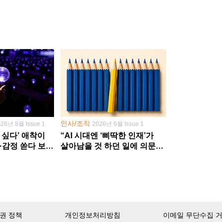
인사/조직
026년 8월 Issue 1
2026년 6월 Issue 1
 싶다’ 애착이
“AI 시대엔 ‘삐딱한 인재’가
·감정 쏟다 보면
살아남을 것 하던 일에 의문
’로
던지고 새 문제 발굴해야”
권 정책
개인정보처리방침
이메일 무단수집 