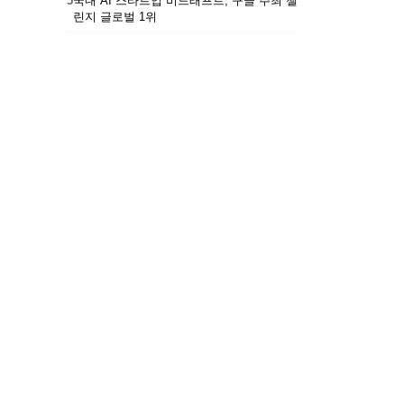
5
국내 AI 스타트업 비드래프트, 구글 주최 챌
린지 글로벌 1위