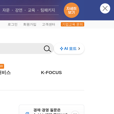
로그인
회원가입
고객센터
기업교육 문의
|
|
|
AI 모드
EW
서비스
K-FOCUS
경제·경영 질문은