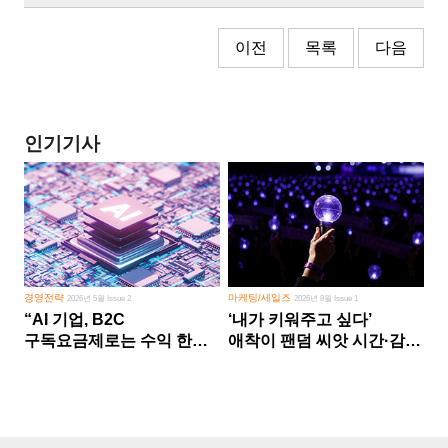
이전
목록
다음
인기기사
경영전략
마케팅/세일즈
2026년 5월 Issue 2
2026년 8월 Issue 1
“AI 기업, B2C
‘내가 키워주고 싶다’
구독요금제로는 수익 한계
애착이 팬덤 씨앗 시간·감정
다른 사업 없이 AI 성장에만
쏟다 보면 ‘정체성
의존 땐 위기”
공동체’로