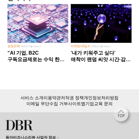
경영전략
마케팅/세일즈
2026년 5월 Issue 2
2026년 8월 Issue 1
“AI 기업, B2C
‘내가 키워주고 싶다’
구독요금제로는 수익 한계
애착이 팬덤 씨앗 시간·감정
다른 사업 없이 AI 성장에만
쏟다 보면 ‘정체성
의존 땐 위기”
공동체’로
서비스 소개
이용약관
저작권 정책
개인정보처리방침
이메일 무단수집 거부
사이트맵
기업교육 문의
동아비즈니스리뷰 사업자 정보