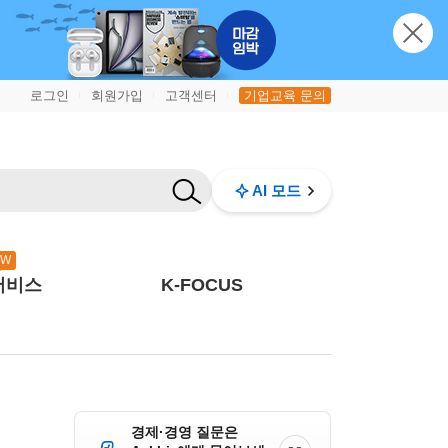
로그인
회원가입
고객센터
기업교육 문의
|
|
|
AI 모드
EW
서비스
K-FOCUS
경제·경영 질문은