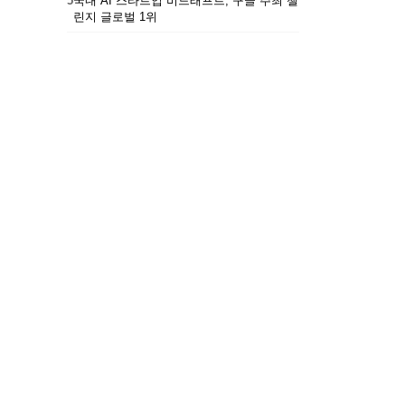
5
국내 AI 스타트업 비드래프트, 구글 주최 챌
린지 글로벌 1위