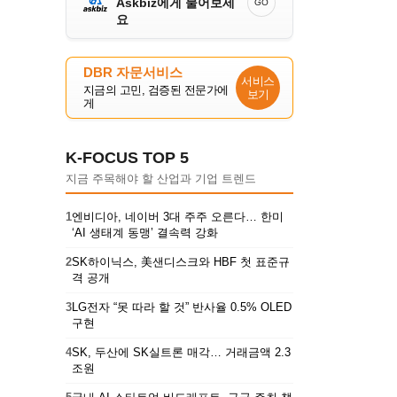
Askbiz에게 물어보세
GO
요
DBR 자문서비스
서비스
지금의 고민, 검증된 전문가에
보기
게
K-FOCUS TOP 5
지금 주목해야 할 산업과 기업 트렌드
1
엔비디아, 네이버 3대 주주 오른다… 한미
‘AI 생태계 동맹’ 결속력 강화
2
SK하이닉스, 美샌디스크와 HBF 첫 표준규
격 공개
3
LG전자 “못 따라 할 것” 반사율 0.5% OLED
구현
4
SK, 두산에 SK실트론 매각… 거래금액 2.3
조원