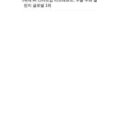
5
국내 AI 스타트업 비드래프트, 구글 주최 챌
린지 글로벌 1위