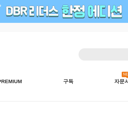
N
PREMIUM
구독
자문