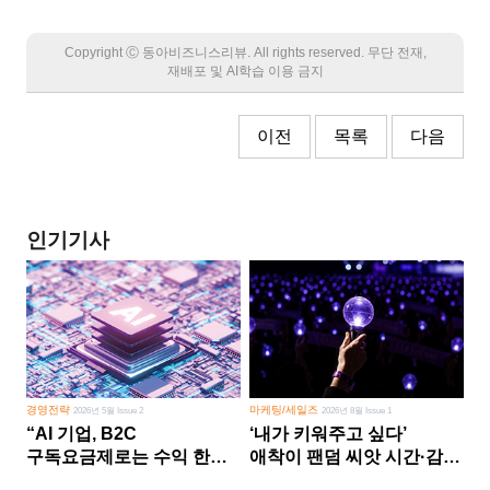
Copyright Ⓒ 동아비즈니스리뷰. All rights reserved. 무단 전재,
재배포 및 AI학습 이용 금지
이전
목록
다음
인기기사
경영전략
마케팅/세일즈
2026년 5월 Issue 2
2026년 8월 Issue 1
“AI 기업, B2C
‘내가 키워주고 싶다’
구독요금제로는 수익 한계
애착이 팬덤 씨앗 시간·감정
다른 사업 없이 AI 성장에만
쏟다 보면 ‘정체성