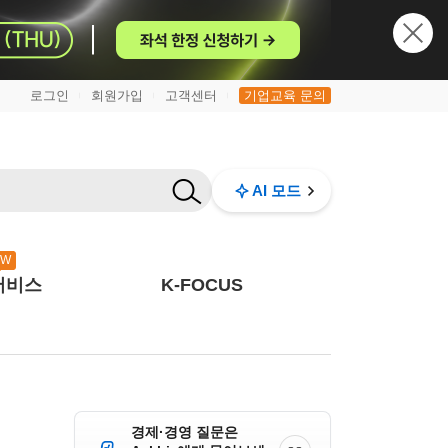
로그인
회원가입
고객센터
기업교육 문의
|
|
|
AI 모드
EW
서비스
K-FOCUS
경제·경영 질문은