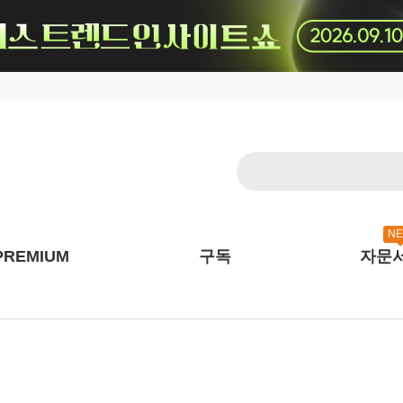
N
PREMIUM
구독
자문