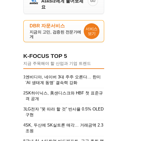
Askbiz에게 물어보세
GO
요
DBR 자문서비스
서비스
지금의 고민, 검증된 전문가에
보기
게
K-FOCUS TOP 5
지금 주목해야 할 산업과 기업 트렌드
1
엔비디아, 네이버 3대 주주 오른다… 한미
‘AI 생태계 동맹’ 결속력 강화
2
SK하이닉스, 美샌디스크와 HBF 첫 표준규
격 공개
3
LG전자 “못 따라 할 것” 반사율 0.5% OLED
구현
4
SK, 두산에 SK실트론 매각… 거래금액 2.3
조원