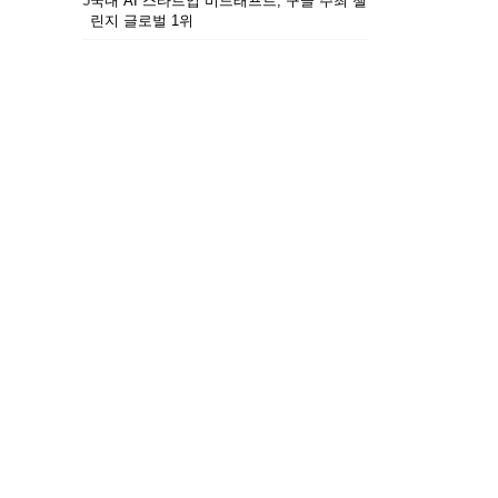
5
국내 AI 스타트업 비드래프트, 구글 주최 챌
린지 글로벌 1위