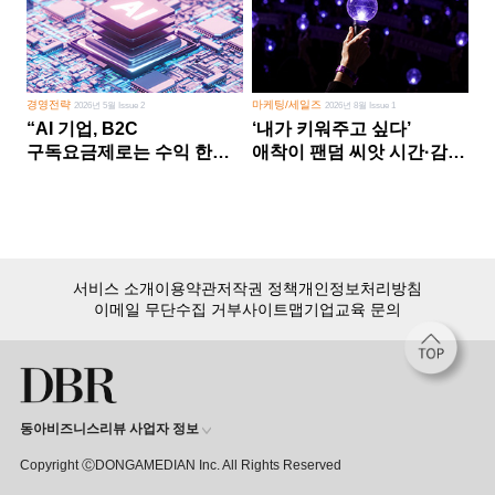
경영전략
마케팅/세일즈
2026년 5월 Issue 2
2026년 8월 Issue 1
“AI 기업, B2C
‘내가 키워주고 싶다’
구독요금제로는 수익 한계
애착이 팬덤 씨앗 시간·감정
다른 사업 없이 AI 성장에만
쏟다 보면 ‘정체성
의존 땐 위기”
공동체’로
서비스 소개
이용약관
저작권 정책
개인정보처리방침
이메일 무단수집 거부
사이트맵
기업교육 문의
동아비즈니스리뷰 사업자 정보
Copyright ⒸDONGAMEDIAN Inc. All Rights Reserved