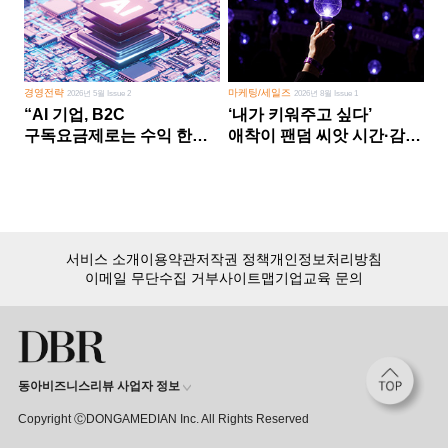
경영전략
마케팅/세일즈
2026년 5월 Issue 2
2026년 8월 Issue 1
“AI 기업, B2C
‘내가 키워주고 싶다’
구독요금제로는 수익 한계
애착이 팬덤 씨앗 시간·감정
다른 사업 없이 AI 성장에만
쏟다 보면 ‘정체성
의존 땐 위기”
공동체’로
서비스 소개
이용약관
저작권 정책
개인정보처리방침
이메일 무단수집 거부
사이트맵
기업교육 문의
동아비즈니스리뷰 사업자 정보
Copyright ⒸDONGAMEDIAN Inc. All Rights Reserved
회원 가입만 해도, DBR 월정액 서비스 첫 달 무료!