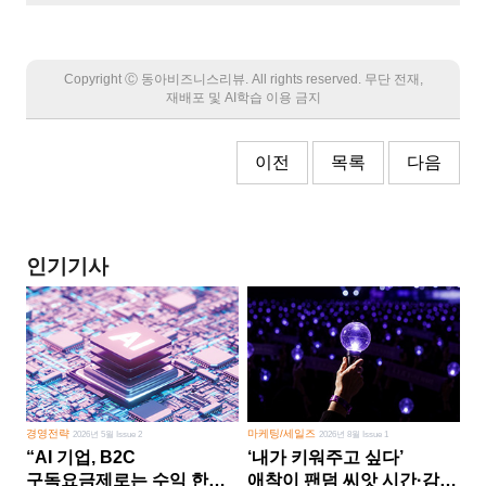
Copyright Ⓒ 동아비즈니스리뷰. All rights reserved. 무단 전재,
재배포 및 AI학습 이용 금지
이전
목록
다음
인기기사
경영전략
마케팅/세일즈
2026년 5월 Issue 2
2026년 8월 Issue 1
“AI 기업, B2C
‘내가 키워주고 싶다’
구독요금제로는 수익 한계
애착이 팬덤 씨앗 시간·감정