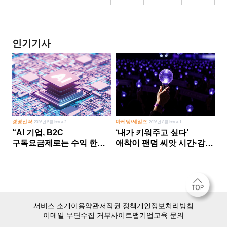
인기기사
경영전략
마케팅/세일즈
2026년 5월 Issue 2
2026년 8월 Issue 1
“AI 기업, B2C
‘내가 키워주고 싶다’
구독요금제로는 수익 한계
애착이 팬덤 씨앗 시간·감정
다른 사업 없이 AI 성장에만
쏟다 보면 ‘정체성
의존 땐 위기”
공동체’로
서비스 소개
이용약관
저작권 정책
개인정보처리방침
이메일 무단수집 거부
사이트맵
기업교육 문의