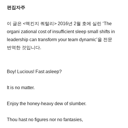
편집자주
이 글은 <맥킨지 쿼털리> 2016년 2월 호에 실린 ‘The
organi zational cost of insufficient sleep small shifts in
leadership can transform your team dynamic’을 전문
번역한 것입니다.
Boy! Lucious! Fast asleep?
It is no matter.
Enjoy the honey-heavy dew of slumber.
Thou hast no figures nor no fantasies,