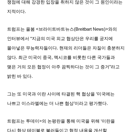
쟁점에 대해 강경한 입장을 취하지 않은 것이 그 원인이라는
지적이다
.
트럼프는 올봄
<
브라이트바트뉴스
(Breitbart News)>
와의
인터뷰에서
“
지금의 미국 외교 협상단은 우리를 궁지에
몰아넣은 무능력자들이다
.
현재의 리더들은 자질이 충분하지
않다
.
최근 미국이 중국
,
멕시코를 비롯한 다른 국가들과
맺은 거의 모든 협정이 아주 끔찍하다는 것이 그 증거
”
라고
밝힌 바 있다
.
그는 또 미국과 이란 사이에 타결된 핵 협상을
‘
미국에는
나쁘고 이스라엘에는 더 나쁜 협상
’
이라고 평가했다
.
트럼프는
투데이
>
의 논평란을 통해 미국을 위해
‘
이란을
다시 협상 테이블로 불러들이고 협정 내용을 개선할