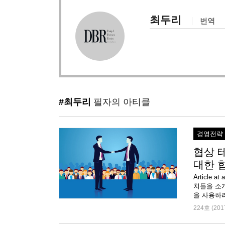
최두리
번역
#최두리
필자의 아티클
경영전략
협상 
대한 
Article
치들을 소개
을 사용하라
224호 (201