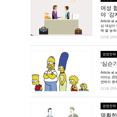
여성 
야 ‘강
Article
상 대상이 
에 덜 능숙
215호 (201
경영전략
‘심슨
Article
어러는 20
연하지 못하
211호 (201
경영전략
명확한