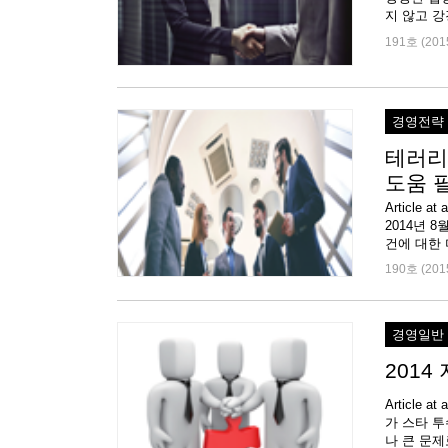
지 않고 강
191호 (201
경영전략
테러리
도움 
Article
2014년 
건에 대한 
190호 (201
경영일반
2014
Articl
가 스타 
나 큰 문제