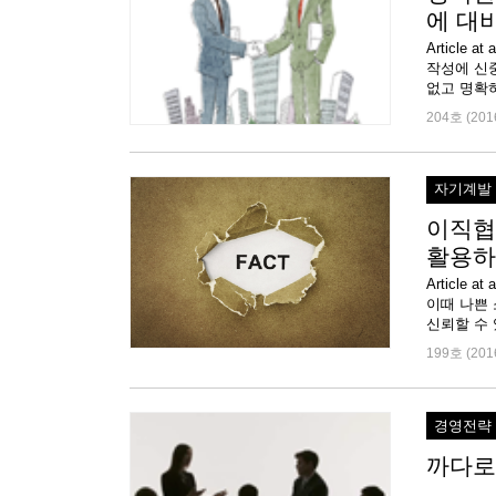
에 대
Articl
작성에 신중
없고 명확하
204호 (201
자기계발
이직협
활용하
Article 
이때 나쁜
신뢰할 수 
199호 (201
경영전략
까다로