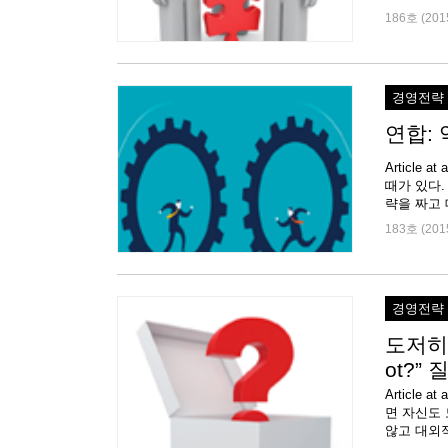
186호 (201
경영전략
연합:
Articl
때가 있다.
략을 짜고 
183호 (201
경영전략
도저히 
ot?”
Article
면 자신도 
않고 대외적