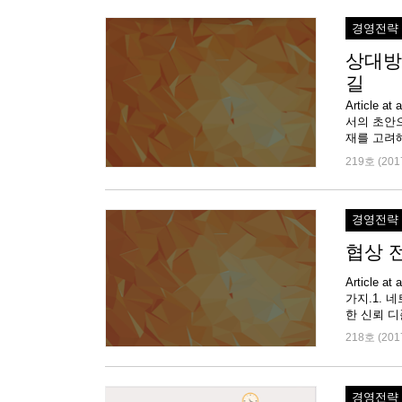
경영전략
상대방
길
Article
서의 초안으
219호 (201
경영전략
협상 
Article
가지.1. 
한 신뢰 디
218호 (201
경영전략