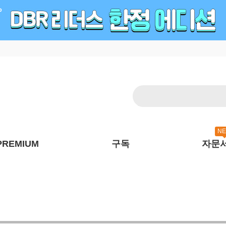
N
PREMIUM
구독
자문