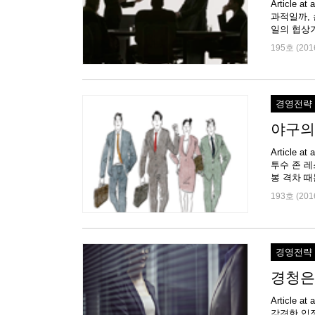
Article
과적일까,
195호 (201
경영전략
야구의
Article
투수 존 레
봉 격차 때
193호 (201
경영전략
경청은
Article
강경한 입