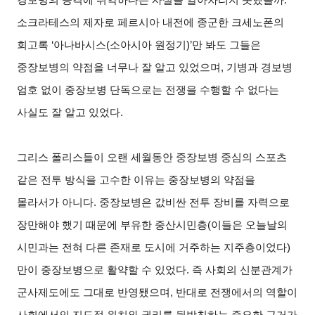
소크라테스의 제자로 페르시아 내전에 종군한 크세노폰의
회고록 ‘아나바시스(소아시아 원정기)’만 봐도 그들은
중장보병의 약점을 너무나 잘 알고 있었으며, 기병과 경보병
엄호 없이 중장보병 단독으로는 전쟁을 수행할 수 없다는
사실도 잘 알고 있었다.
그리스 폴리스들이 오랜 세월동안 중장보병 중심의 스포츠
같은 전투 방식을 고수한 이유는 중장보병의 약점을
몰라서가 아니다. 중장보병은 값비싼 전투 장비를 자력으로
장만해야 했기 때문에 부유한 중산시민층(이들은 오늘날의
시민과는 전혀 다른 존재로 도시에 거주하는 지주층이었다)
만이 중장보병으로 활약할 수 있었다. 즉 사회의 신분관계가
군사제도에도 그대로 반영됐으며, 반대로 전쟁에서의 역할이
사회에서의 지도적 위치와 권리를 뒷받침하는 중요한 근거가