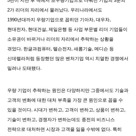
5
년이 지난 후 책에서 초우량기업으로 다뤄진 기업의
3
분의
2
가 리더의 자리에서 물러났다
.
우리나라에서도
1990
년대까지 우량기업으로 꼽히던 기아차
,
대우차
,
현대전자
,
현대건설
,
제일은행 등 사업 부문별 리더 기업들이
소유권이 바뀌거나 리더의 자리에서 추락하는 상황을
겪었다
.
한글과컴퓨터
,
텔슨전자
,
새롬기술
,
메디슨 등
신데렐라처럼 등장했던 많은 벤처기업 역시 치열한 경쟁에서
밀려나 도태됐다
.
우량 기업이 추락하는 원인은 다양하지만 그중에서도 기술과
고객의 변화에 대한 대처 부족을 가장 큰 원인으로 꼽을 수
있을 것이다
.
시대가 변하고
,
고객이 변하고
,
상품이 변하고
,
기술이 변하고
,
경쟁자가 변하는데도 종전의 비즈니스
전략으로 대처하면 시장과 고객을 잃을 수밖에 없다
.
특히