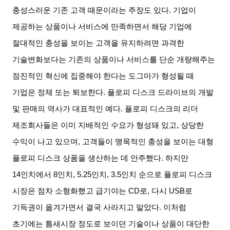
충성스러운 기존 고객 때문이라는 주장도 있다
.
기업이
제공하는 상품이나 서비스에 만족하면서 해당 기업에
절대적인 충성을 보이는 고객을 유지하려면 과격한
기술변화보다는 기존의 상품이나 서비스를 단순 개량해주는
점진적인 혁신에 집중해야 한다는 도그마가 형성될 때
기업은 정체 또는 퇴보한다
.
플로피 디스크 드라이브의 개발
및 판매의 역사가 대표적인 예다
.
플로피 디스크의 리더
제조회사들은 이미 지배적인 수요가 형성돼 있고
,
상당한
수익이 나고 있으며
,
고객들이 맹목적인 충성을 보이는 대형
플로피 디스크 상품을 생산하는 데 안주했다
.
하지만
14
인치에서
8
인치
, 5.25
인치
, 3.5
인치 순으로 플로피 디스크
시장은 점차 소형화했고 급기야는
CD
로
,
다시
USB
로
기득권이 옮겨가면서 결국 사라지고 말았다
.
이처럼
초기에는 틈새시장 정도로 보이던 기술이나 상품이 대단한