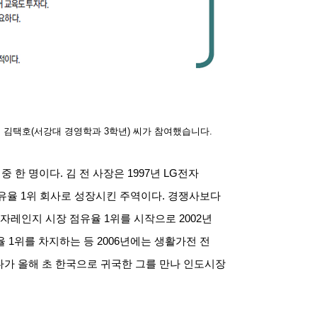
 김택호
(
서강대 경영학과
3
학년
)
씨가 참여했습니다
.
중 한 명이다
.
김 전 사장은
1997
년
LG
전자
유율
1
위 회사로 성장시킨 주역이다
.
경쟁사보다
전자레인지 시장 점유율
1
위를 시작으로
2002
년
율
1
위를 차지하는 등
2006
년에는 생활가전 전
다가 올해 초 한국으로 귀국한 그를 만나 인도시장