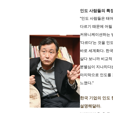
인도 사람들의 특
“인도 사람들은 태
다르기 때문에 어릴
커뮤니케이션하는 
‘
다르다
’
는 것을 인
바로 세계화다
.
한국
살다 보니까 비교적
분별심이 지나치다
마지막으로 인도를 
느꼈다
.”
한국 기업의 인도 
설명해달라
.