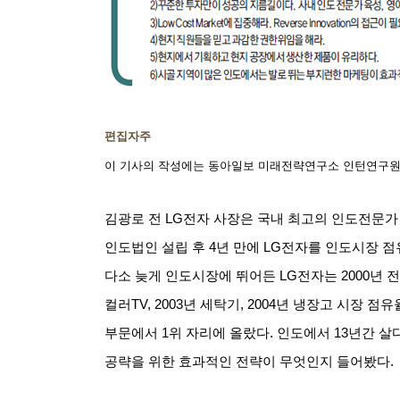
편집자주
이 기사의 작성에는 동아일보 미래전략연구소 인턴연구원
김광로 전
LG
전자 사장은 국내 최고의 인도전문가 
인도법인 설립 후
4
년 만에
LG
전자를 인도시장 점
다소 늦게 인도시장에 뛰어든
LG
전자는
2000
년 
컬러
TV, 2003
년 세탁기
, 2004
년 냉장고 시장 점유
부문에서
1
위 자리에 올랐다
.
인도에서
13
년간 살
공략을 위한 효과적인 전략이 무엇인지 들어봤다
.