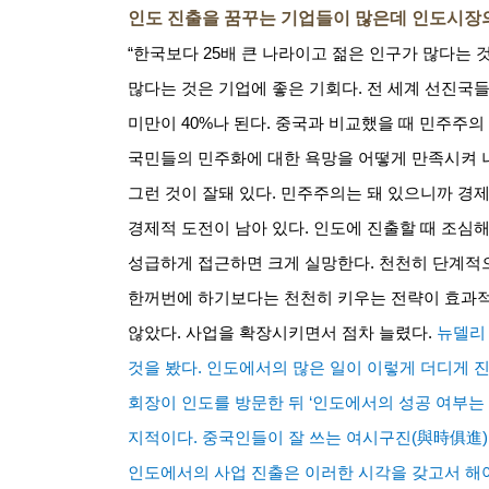
인도 진출을 꿈꾸는 기업들이 많은데 인도시장
“한국보다
25
배 큰 나라이고 젊은 인구가 많다는 
많다는 것은 기업에 좋은 기회다
.
전 세계 선진국
미만이
40%
나 된다
.
중국과 비교했을 때 민주주의
국민들의 민주화에 대한 욕망을 어떻게 만족시켜 
그런 것이 잘돼 있다
.
민주주의는 돼 있으니까 경제
경제적 도전이 남아 있다
.
인도에 진출할 때 조심해
성급하게 접근하면 크게 실망한다
.
천천히 단계적
한꺼번에 하기보다는 천천히 키우는 전략이 효과
않았다
.
사업을 확장시키면서 점차 늘렸다
.
뉴델리
것을 봤다
.
인도에서의 많은 일이 이렇게 더디게 
회장이 인도를 방문한 뒤
‘
인도에서의 성공 여부는
지적이다
.
중국인들이 잘 쓰는 여시구진
(
與時俱進
)
인도에서의 사업 진출은 이러한 시각을 갖고서 해