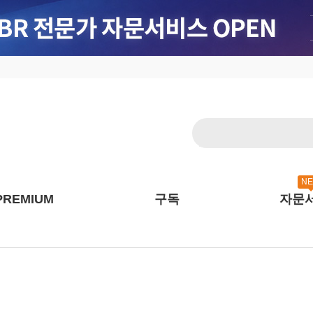
N
PREMIUM
구독
자문