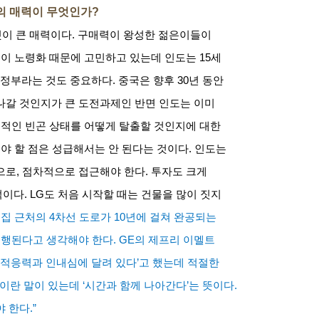
의 매력이 무엇인가
?
것이 큰 매력이다
.
구매력이 왕성한 젊은이들이
들이 노령화 때문에 고민하고 있는데 인도는
15
세
 정부라는 것도 중요하다
.
중국은 향후
30
년 동안
나갈 것인지가 큰 도전과제인 반면 인도는 이미
적인 빈곤 상태를 어떻게 탈출할 것인지에 대한
야 할 점은 성급해서는 안 된다는 것이다
.
인도는
으로
,
점차적으로 접근해야 한다
.
투자도 크게
적이다
. LG
도 처음 시작할 때는 건물을 많이 짓지
 집 근처의
4
차선 도로가
10
년에 걸쳐 완공되는
진행된다고 생각해야 한다
. GE
의 제프리 이멜트
 적응력과 인내심에 달려 있다
’
고 했는데 적절한
이란 말이 있는데
‘
시간과 함께 나아간다
’
는 뜻이다
.
야 한다
.”