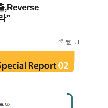
Reverse
라”