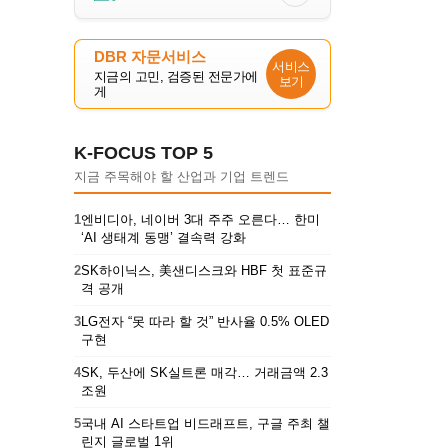
DBR 자문서비스
서비스
지금의 고민, 검증된 전문가에
보기
게
K-FOCUS TOP 5
지금 주목해야 할 산업과 기업 트렌드
1
엔비디아, 네이버 3대 주주 오른다… 한미
‘AI 생태계 동맹’ 결속력 강화
2
SK하이닉스, 美샌디스크와 HBF 첫 표준규
격 공개
3
LG전자 “못 따라 할 것” 반사율 0.5% OLED
구현
4
SK, 두산에 SK실트론 매각… 거래금액 2.3
조원
5
국내 AI 스타트업 비드래프트, 구글 주최 챌
린지 글로벌 1위