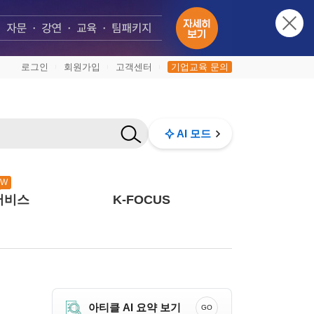
로그인
회원가입
고객센터
기업교육 문의
|
|
|
AI 모드
EW
서비스
K-FOCUS
아티클 AI 요약 보기
GO