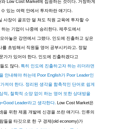
자와
Low Cost Market
에 집중하는 것이다
.
거창하게
 수 있는 여력 안에서 투자하란 얘기다
.
 사장이 골프만 덜 쳐도 직원 교육에 투자할 수
 하는 기업이 나중에 승리한다
.
제주도에서
 모아놓은 강연에서 그랬다
.
인도에 진출하고 싶은
사를 초빙해서 직원들 영어 공부시키라고
.
정말
전문가가 있어야 한다
.
인도에 진출하겠다고
들도 많다
.
특히 인도에 진출하고자 하는 리더라면
을 안내해야 하는데
Poor English
가
Poor Leader
인
 가져야 한다
.
정리된 생각을 함축적인 단어로 쉽게
상적
,
철학적 소양 없이 하는 영어 또한 상대방을
g=Good Leader
라고 생각한다
.
Low Cost Market
은
d)
을 위한 제품 개발에 신경을 쓰란 얘기다
.
인류의
람들을 타깃으로 한 구 경제
(old economy)
가