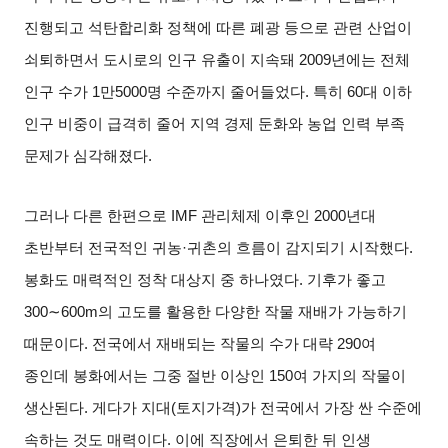
진행되고 석탄합리화 정책에 따른 폐광 등으로 관련 산업이
쇠퇴하면서 도시로의 인구 유출이 지속돼
2009
년에는 전체
인구 수가
1
만
5000
명 수준까지 줄어들었다
.
특히
60
대 이하
인구 비중이 급격히 줄어 지역 경제 둔화와 농업 인력 부족
문제가 심각해졌다
.
그러나 다른 한편으로
IMF
관리체제 이후인
2000
년대
초반부터 전국적인 귀농
·
귀촌의 흐름이 감지되기 시작했다
.
봉화도 매력적인 정착 대상지 중 하나였다
.
기후가 좋고
300∼600m
의 고도를 활용한 다양한 작물 재배가 가능하기
때문이다
.
전국에서 재배되는 작물의 수가 대략
290
여
종인데 봉화에서는 그중 절반 이상인
150
여 가지의 작물이
생산된다
.
게다가 지대
(
토지가격
)
가 전국에서 가장 싼 수준에
속하는 것도 매력이다
.
이에 직장에서 은퇴한 뒤 인생