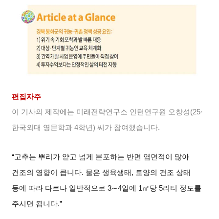
편집자주
이 기사의 제작에는 미래전략연구소 인턴연구원 오창성
(25·
한국외대 영문학과
4
학년
)
씨가 참여했습니다
.
“고추는 뿌리가 얕고 넓게 분포하는 반면 엽면적이 많아
건조의 영향이 큽니다
.
물은 생육생태
,
토양의 건조 상태
등에 따라 다르나 일반적으로
3∼4
일에
1
㎡당
5
리터 정도를
주시면 됩니다
.”