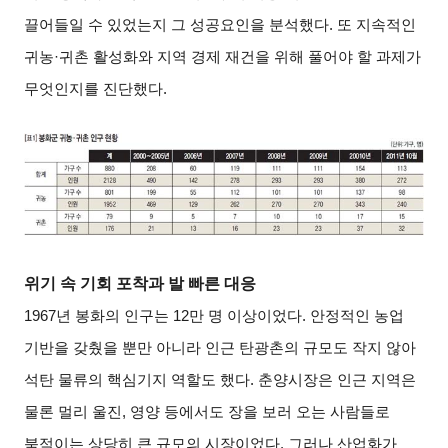
끌어들일 수 있었는지 그 성공요인을 분석했다
.
또 지속적인
귀농
·
귀촌 활성화와 지역 경제 재건을 위해 풀어야 할 과제가
무엇인지를 진단했다
.
위기 속 기회 포착과 발 빠른 대응
1967
년 봉화의 인구는
12
만 명 이상이었다
.
안정적인 농업
기반을 갖췄을 뿐만 아니라 인근 탄광촌의 규모도 작지 않아
석탄 물류의 핵심기지 역할도 했다
.
춘양시장은 인근 지역은
물론 멀리 울진
,
영양 등에서도 장을 보러 오는 사람들로
북적이는 상당히 큰 규모의 시장이었다
.
그러나 산업화가