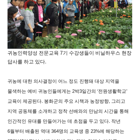
귀농인력양성 전문교육 7기 수강생들이 비닐하우스 현장
답사를 하고 있다.
귀농에 대한 의사결정이 어느 정도 진행돼 대상 지역을
물색하는 예비 귀농인들에게는
2
박
3
일간의
‘
전원생활학교
’
교육이 제공된다
.
봉화군의 주요 시책과 농정방향
,
그리고
지역 공동체를 소개하고 정착 선배와의 만남의 시간을 통해
인간적인 유대를 만들어가는 데 초점을 두고 있다
.
작년
6
월부터 배출된 역대
364
명의 교육생 중
23%
에 해당하는