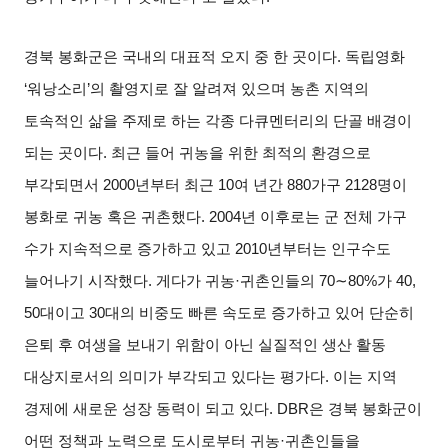
경북 봉화군은 국내의 대표적 오지 중 한 곳이다
.
독립영화
‘
워낭소리
’
의 촬영지로 잘 알려져 있으며 농촌 지역의
토속적인 삶을 주제로 하는 각종 다큐멘터리의 단골 배경이
되는 곳이다
.
최근 들어 귀농을 위한 최적의 환경으로
부각되면서
2000
년부터 최근
10
여 년간
880
가구
2128
명이
봉화로 귀농 혹은 귀촌했다
. 2004
년 이후로는 군 전체 가구
수가 지속적으로 증가하고 있고
2010
년부터는 인구수도
늘어나기 시작했다
.
게다가 귀농
·
귀촌인들의
70∼80%
가
40,
50
대이고
30
대의 비중도 빠른 속도로 증가하고 있어 단순히
은퇴 후 여생을 보내기 위함이 아닌 실질적인 생산 활동
대상지로서의 의미가 부각되고 있다는 평가다
.
이는 지역
경제에 새로운 성장 동력이 되고 있다
. DBR
은 경북 봉화군이
어떤 정책과 노력으로 도시로부터 귀농
·
귀촌인들을