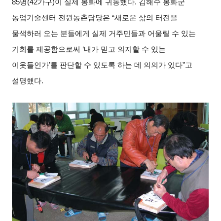
85
명
(42
가구
)
이 실제 봉화에 귀농했다
.
김해수 봉화군
농업기술센터 전원농촌담당은
“
새로운 삶의 터전을
물색하러 오는 분들에게 실제 거주민들과 어울릴 수 있는
기회를 제공함으로써
‘
내가 믿고 의지할 수 있는
이웃들인가
’
를 판단할 수 있도록 하는 데 의의가 있다
”
고
설명했다
.