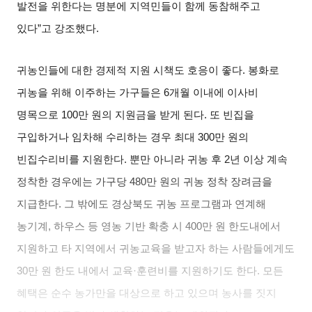
발전을 위한다는 명분에 지역민들이 함께 동참해주고
있다
”
고 강조했다
.
귀농인들에 대한 경제적 지원 시책도 호응이 좋다
.
봉화로
귀농을 위해 이주하는 가구들은
6
개월 이내에 이사비
명목으로
100
만 원의 지원금을 받게 된다
.
또 빈집을
구입하거나 임차해 수리하는 경우 최대
300
만 원의
빈집수리비를 지원한다
.
뿐만 아니라 귀농 후
2
년 이상 계속
정착한 경우에는 가구당
480
만 원의 귀농 정착 장려금을
지급한다
.
그 밖에도 경상북도 귀농 프로그램과 연계해
농기계
,
하우스 등 영농 기반 확충 시
400
만 원 한도내에서
지원하고 타 지역에서 귀농교육을 받고자 하는 사람들에게도
30
만 원 한도 내에서 교육
·
훈련비를 지원하기도 한다
.
모든
혜택은 순수 농가만을 대상으로 하고 있으며 농사를 짓지