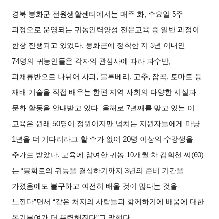
경북 봉화군 전원생활센터에서는 매주 화
,
수요일
5
주
과정으로 운영되는 귀농인력양성 전문교육 종 일반 과정이
한창 진행되고 있었다
.
봉화군에 정착한 지
3
년 이내인
74
명의 귀농인들은 각자의 관심사에 따라 과수반
,
과채류반으로 나뉘어 사과
,
블루베리
,
고추
,
잡곡
,
토마토 등
재배 기술을 직접 배우는 한편 지역 사회의 다양한 시설과
문화 활동을 안내받고 있다
.
올해로
7
년째를 맞고 있는 이
교육은 원래
50
명이 정원이지만 넘치는 지원자들에게 마냥
1
년을 더 기다리라고 할 수가 없어
20
명 이상의 수강생을
추가로 받았다
.
교육에 참여한 귀농
10
개월 차 김희천 씨
(60)
는
“
봉화로의 귀농을 결심하기까지
3
년의 준비 기간을
가졌음에도 불구하고 여전히 배울 것이 많다는 것을
느낀다
”
면서
“
같은 처지의 사람들과 함께하기에 배움에 대한
동기부여가 더 뚜렷해진다
”
고 말했다
.