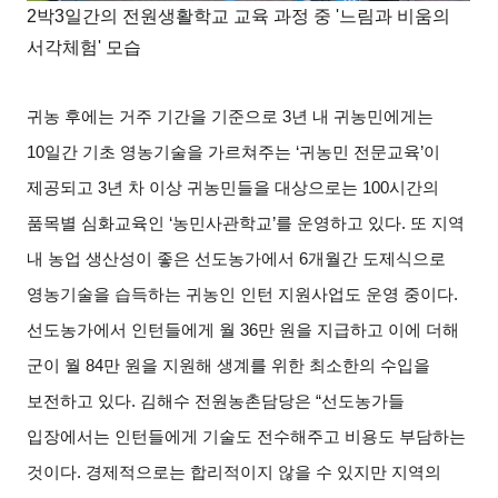
2박3일간의 전원생활학교 교육 과정 중 '느림과 비움의
서각체험' 모습
귀농 후에는 거주 기간을 기준으로
3
년 내 귀농민에게는
10
일간 기초 영농기술을 가르쳐주는
‘
귀농민 전문교육
’
이
제공되고
3
년 차 이상 귀농민들을 대상으로는
100
시간의
품목별 심화교육인
‘
농민사관학교
’
를 운영하고 있다
.
또 지역
내 농업 생산성이 좋은 선도농가에서
6
개월간 도제식으로
영농기술을 습득하는 귀농인 인턴 지원사업도 운영 중이다
.
선도농가에서 인턴들에게 월
36
만 원을 지급하고 이에 더해
군이 월
84
만 원을 지원해 생계를 위한 최소한의 수입을
보전하고 있다
.
김해수 전원농촌담당은
“
선도농가들
입장에서는 인턴들에게 기술도 전수해주고 비용도 부담하는
것이다
.
경제적으로는 합리적이지 않을 수 있지만 지역의