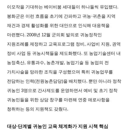
이모작을 기대하는 베이비붐 세대들이 하나둘씩 유입됐다
.
봉화군은 이런 흐름을 초기에 간파하고 귀농
·
귀촌을 지역
재건과 경제 활성화를 위한 대안으로 인식해 대응책을
마련했다
. 2008
년
12
월 군의회 발의로 귀농정착인
지원조례를 제정하고 교육프로그램 정비
,
사업비 지원
,
권역
정비 사업 등 귀농시책들을 제도화했다
.
또 농업기술센터 내
농정축산
,
유통과수
,
농촌개발
,
농업기술 등 농업의 전
가치사슬을 망라한 조직을 구성했으며 특히 귀농업무를
전담하는 인력
(
전원농촌담당
)
을 배치했다
.
뿐만 아니라 정착
귀농인
3
명으로 간사제도를 운영하면서 예비 및 초기 정착
귀농민들을 위한 상담 창구를 마련해 연중 애로사항을
청취하는 등의 지원책도 갖췄다
.
대상·단계별 귀농인 교육 체계화가 지원 시책 핵심