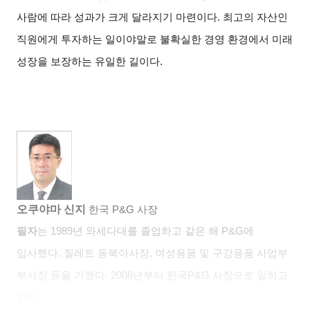
사람에 따라 성과가 크게 달라지기 마련이다
.
최고의 자산인
직원에게 투자하는 일이야말로 불확실한 경영 환경에서 미래
성장을 보장하는 유일한 길이다
.
오쿠야마 신지
한국
P&G
사장
필자
는
1989
년 와세다대를 졸업하고 같은 해
P&G
에
입사했다
.
질레트 동북아사장
,
여성용품 및 구강용품 사업부
부사장 등을 거쳤다
. 2008
년부터 한국
P&G
사장으로 일하고
있다
.