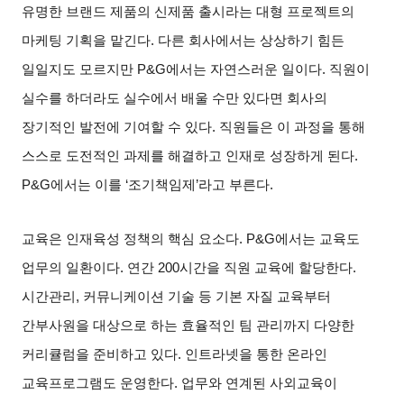
유명한 브랜드 제품의 신제품 출시라는 대형 프로젝트의
마케팅 기획을 맡긴다
.
다른 회사에서는 상상하기 힘든
일일지도 모르지만
P&G
에서는 자연스러운 일이다
.
직원이
실수를 하더라도 실수에서 배울 수만 있다면 회사의
장기적인 발전에 기여할 수 있다
.
직원들은 이 과정을 통해
스스로 도전적인 과제를 해결하고 인재로 성장하게 된다
.
P&G
에서는 이를
‘
조기책임제
’
라고 부른다
.
교육은 인재육성 정책의 핵심 요소다
. P&G
에서는 교육도
업무의 일환이다
.
연간
200
시간을 직원 교육에 할당한다
.
시간관리
,
커뮤니케이션 기술 등 기본 자질 교육부터
간부사원을 대상으로 하는 효율적인 팀 관리까지 다양한
커리큘럼을 준비하고 있다
.
인트라넷을 통한 온라인
교육프로그램도 운영한다
.
업무와 연계된 사외교육이