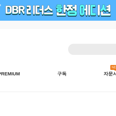
N
PREMIUM
구독
자문