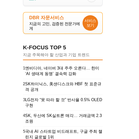
DBR 자문서비스
서비스
지금의 고민, 검증된 전문가에
보기
게
K-FOCUS TOP 5
지금 주목해야 할 산업과 기업 트렌드
1
엔비디아, 네이버 3대 주주 오른다… 한미
‘AI 생태계 동맹’ 결속력 강화
2
SK하이닉스, 美샌디스크와 HBF 첫 표준규
격 공개
3
LG전자 “못 따라 할 것” 반사율 0.5% OLED
구현
4
SK, 두산에 SK실트론 매각… 거래금액 2.3
조원
5
국내 AI 스타트업 비드래프트, 구글 주최 챌
린지 글로벌 1위