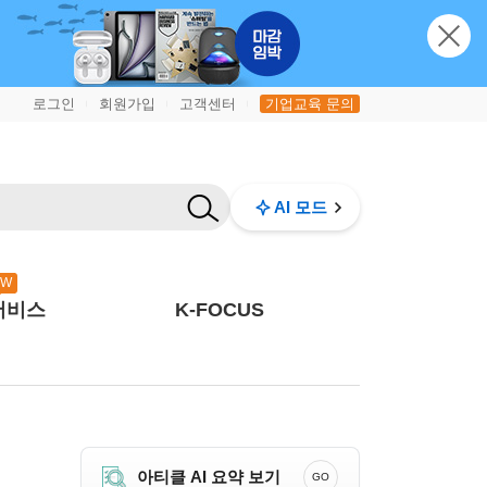
로그인
회원가입
고객센터
기업교육 문의
|
|
|
AI 모드
EW
서비스
K-FOCUS
아티클 AI 요약 보기
GO