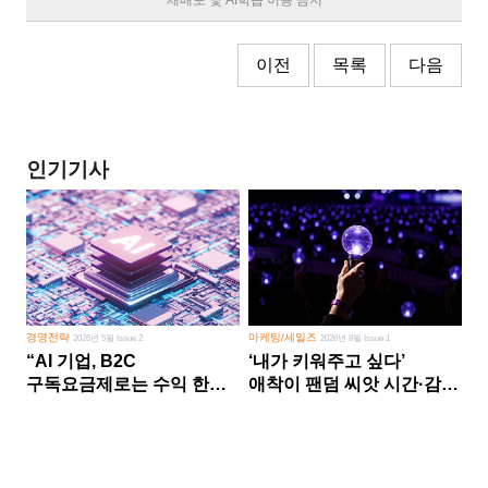
재배포 및 AI학습 이용 금지
이전
목록
다음
인기기사
경영전략
마케팅/세일즈
2026년 5월 Issue 2
2026년 8월 Issue 1
“AI 기업, B2C
‘내가 키워주고 싶다’
구독요금제로는 수익 한계
애착이 팬덤 씨앗 시간·감정
다른 사업 없이 AI 성장에만
쏟다 보면 ‘정체성
의존 땐 위기”
공동체’로