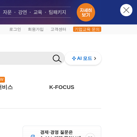
로그인
회원가입
고객센터
기업교육 문의
|
|
|
AI 모드
EW
서비스
K-FOCUS
경제·경영 질문은