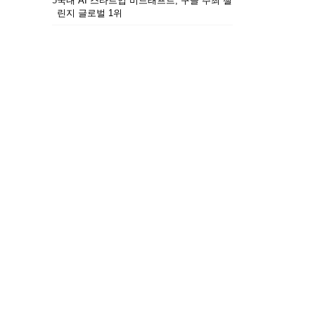
5
국내 AI 스타트업 비드래프트, 구글 주최 챌
린지 글로벌 1위