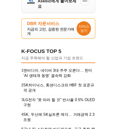
Askbiz에게 물어보세
GO
요
DBR 자문서비스
서비스
지금의 고민, 검증된 전문가에
보기
게
K-FOCUS TOP 5
지금 주목해야 할 산업과 기업 트렌드
1
엔비디아, 네이버 3대 주주 오른다… 한미
‘AI 생태계 동맹’ 결속력 강화
2
SK하이닉스, 美샌디스크와 HBF 첫 표준규
격 공개
3
LG전자 “못 따라 할 것” 반사율 0.5% OLED
구현
4
SK, 두산에 SK실트론 매각… 거래금액 2.3
조원