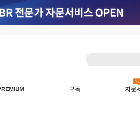
N
PREMIUM
구독
자문