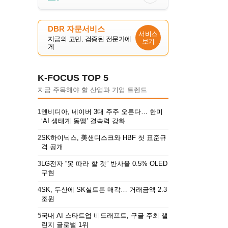
DBR 자문서비스
서비스
지금의 고민, 검증된 전문가에
보기
게
K-FOCUS TOP 5
지금 주목해야 할 산업과 기업 트렌드
1
엔비디아, 네이버 3대 주주 오른다… 한미
‘AI 생태계 동맹’ 결속력 강화
2
SK하이닉스, 美샌디스크와 HBF 첫 표준규
격 공개
3
LG전자 “못 따라 할 것” 반사율 0.5% OLED
구현
4
SK, 두산에 SK실트론 매각… 거래금액 2.3
조원
5
국내 AI 스타트업 비드래프트, 구글 주최 챌
린지 글로벌 1위