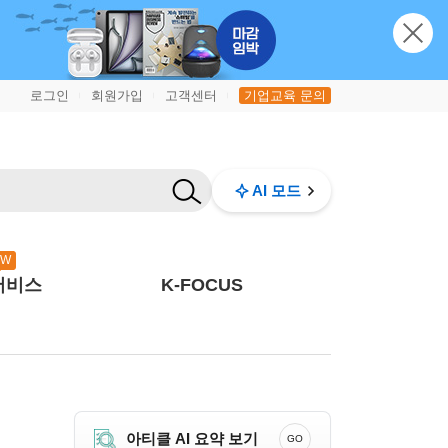
로그인
회원가입
고객센터
기업교육 문의
|
|
|
AI 모드
EW
서비스
K-FOCUS
아티클 AI 요약 보기
GO