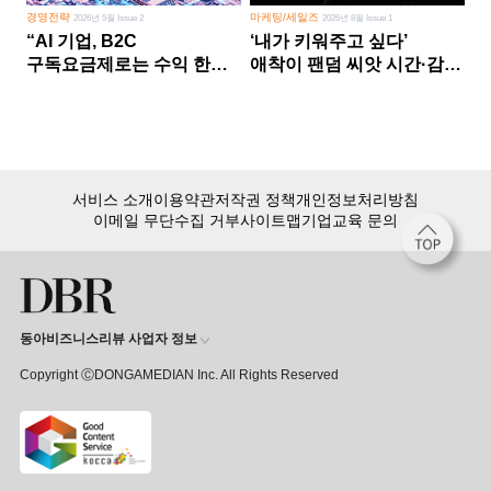
경영전략
마케팅/세일즈
2026년 5월 Issue 2
2026년 8월 Issue 1
“AI 기업, B2C
‘내가 키워주고 싶다’
구독요금제로는 수익 한계
애착이 팬덤 씨앗 시간·감정
다른 사업 없이 AI 성장에만
쏟다 보면 ‘정체성
의존 땐 위기”
공동체’로
서비스 소개
이용약관
저작권 정책
개인정보처리방침
이메일 무단수집 거부
사이트맵
기업교육 문의
동아비즈니스리뷰 사업자 정보
Copyright ⒸDONGAMEDIAN Inc. All Rights Reserved
회원 가입만 해도, DBR 월정액 서비스 첫 달 무료!
15,000여 건의 DBR 콘텐츠를
무제한으로 이용
하세요.
첫 달 무제한 이용