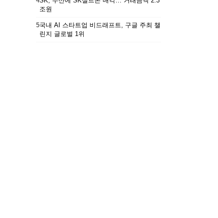
4
SK, 두산에 SK실트론 매각… 거래금액 2.3
조원
5
국내 AI 스타트업 비드래프트, 구글 주최 챌
린지 글로벌 1위