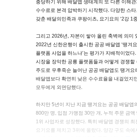
충당하기 위해 배달앱 생태계의 또 다른 이해
수수료로 본격 압박하기 시작했다. 다양한 스
갖춘 배달의민족과 쿠팡이츠, 요기요의 ‘2강 1중
그리고 2026년, 자본이 쌓아 올린 축벽에 의미
2022년 신한은행이 출시한 공공 배달앱 ‘땡겨요
플랫폼 사업을 하느냐’는 평가가 지배적이었다. 
시장을 장악한 공룡 플랫폼들과 어떻게 경쟁할 
주도로 우후죽순 늘어난 공공 배달앱도 땡겨요에
배달앱보다 확연히 낮은 수수료율을 내걸었지만
모두에게 외면당했다.
하지만 5년이 지난 지금 땡겨요는 공공 배달앱의 
800만 명, 입점 가맹점 30만 개, 누적 주문 금
1위 사업자로 성장했다. 특히 배달앱 경쟁의 최
요기요를 제치고 3위에 올랐다. 양강 구도 속