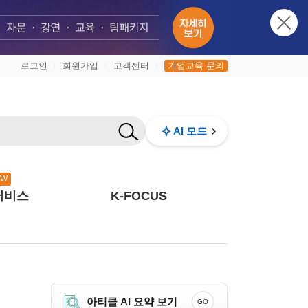
로그인
회원가입
고객센터
기업교육 문의
|
|
|
AI 모드
EW
서비스
K-FOCUS
아티클 AI 요약 보기
GO