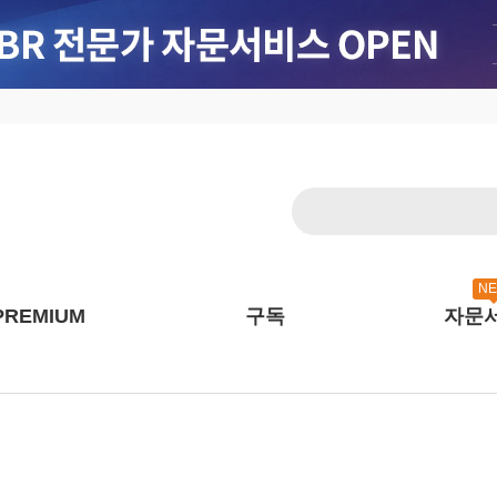
N
PREMIUM
구독
자문