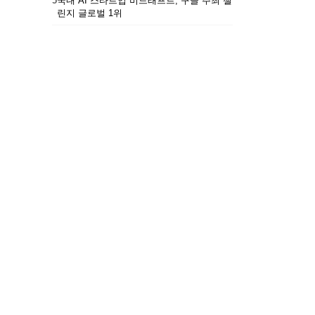
5
국내 AI 스타트업 비드래프트, 구글 주최 챌
린지 글로벌 1위