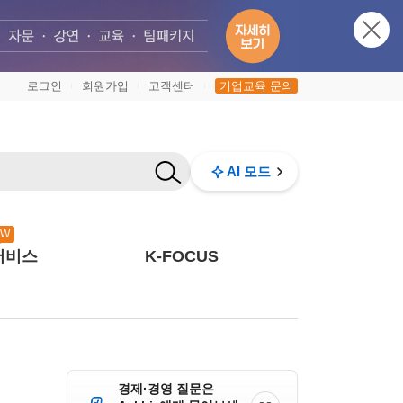
로그인
회원가입
고객센터
기업교육 문의
|
|
|
AI 모드
EW
서비스
K-FOCUS
경제·경영 질문은