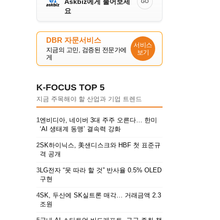
Askbiz에게 물어보세
GO
요
DBR 자문서비스
서비스
지금의 고민, 검증된 전문가에
보기
게
K-FOCUS TOP 5
지금 주목해야 할 산업과 기업 트렌드
1
엔비디아, 네이버 3대 주주 오른다… 한미
‘AI 생태계 동맹’ 결속력 강화
2
SK하이닉스, 美샌디스크와 HBF 첫 표준규
격 공개
3
LG전자 “못 따라 할 것” 반사율 0.5% OLED
구현
4
SK, 두산에 SK실트론 매각… 거래금액 2.3
조원