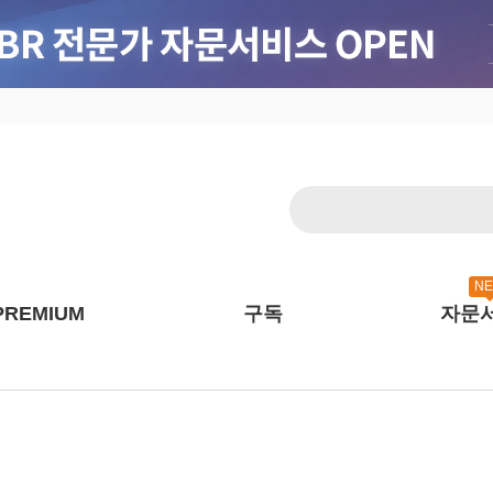
N
PREMIUM
구독
자문