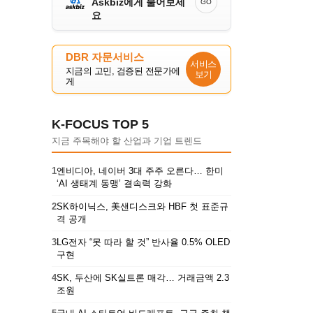
Askbiz에게 물어보세
GO
요
DBR 자문서비스
서비스
지금의 고민, 검증된 전문가에
보기
게
K-FOCUS TOP 5
지금 주목해야 할 산업과 기업 트렌드
1
엔비디아, 네이버 3대 주주 오른다… 한미
‘AI 생태계 동맹’ 결속력 강화
2
SK하이닉스, 美샌디스크와 HBF 첫 표준규
격 공개
3
LG전자 “못 따라 할 것” 반사율 0.5% OLED
구현
4
SK, 두산에 SK실트론 매각… 거래금액 2.3
조원