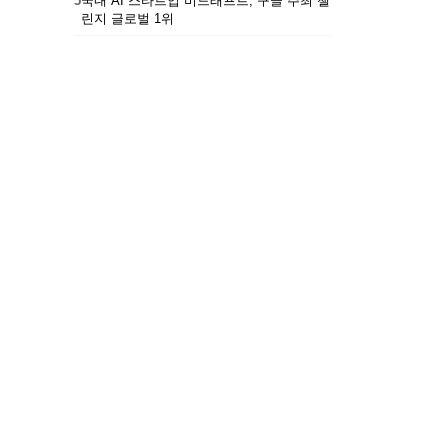
5
국내 AI 스타트업 비드래프트, 구글 주최 챌
린지 글로벌 1위