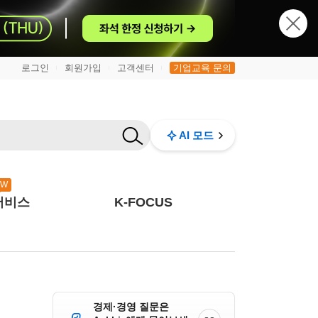
로그인
회원가입
고객센터
기업교육 문의
|
|
|
AI 모드
EW
서비스
K-FOCUS
경제·경영 질문은