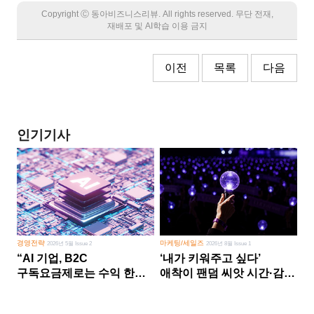
Copyright Ⓒ 동아비즈니스리뷰. All rights reserved. 무단 전재,
재배포 및 AI학습 이용 금지
이전
목록
다음
인기기사
경영전략
마케팅/세일즈
2026년 5월 Issue 2
2026년 8월 Issue 1
“AI 기업, B2C
‘내가 키워주고 싶다’
구독요금제로는 수익 한계
애착이 팬덤 씨앗 시간·감정
다른 사업 없이 AI 성장에만
쏟다 보면 ‘정체성
의존 땐 위기”
공동체’로