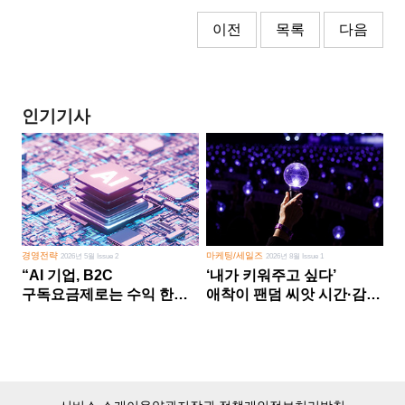
이전
목록
다음
인기기사
경영전략
마케팅/세일즈
2026년 5월 Issue 2
2026년 8월 Issue 1
“AI 기업, B2C
‘내가 키워주고 싶다’
구독요금제로는 수익 한계
애착이 팬덤 씨앗 시간·감정
다른 사업 없이 AI 성장에만
쏟다 보면 ‘정체성
의존 땐 위기”
공동체’로