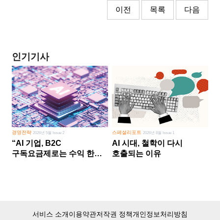
이전
목록
다음
인기기사
경영전략
스페셜리포트
2026년 5월 Issue 2
2026년 8월 Issue 1
“AI 기업, B2C
AI 시대, 철학이 다시
구독요금제로는 수익 한계
호출되는 이유
다른 사업 없이 AI 성장에만
의존 땐 위기”
서비스 소개
이용약관
저작권 정책
개인정보처리방침