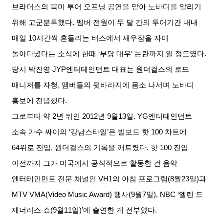
브라더스의 북미 투어 오프닝 공연을 맡아 노바디를 알리기
위해 고군분투했다
.
멤버 전원이 두 달 간의 투어기간 내내
매일
10
시간씩 흔들리는 버스에서 새우잠을 자며
돌아다녔다는 소식에 한때
‘
부당 대우
’
논란까지 일 정도였다
.
당시 박진영
JYP
엔터테인먼트 대표는 원더걸스의 로드
매니저를 자청
,
멤버들의 뒷바라지에 몸소 나서며 노바디
홍보에 전념했다
.
그로부터 약
2
년 뒤인
2012
년
9
월
13
일
. YG
엔터테인먼트
소속 가수 싸이의
‘
강남스타일
’
은 빌보드 핫
100
차트에
64
위로 진입
,
원더걸스의 기록을 깨트렸다
.
핫
100
진입
이전까지 그가 미국에서 공식적으로 활동한 건 음악
엔터테인먼트 전문 채널인
VH1
의 아침 프로그램
(8
월
23
일
)
과
MTV VMA(Video Music Award)
행사
(9
월
7
일
), NBC ‘
엘렌 드
제너러스 쇼
(9
월
11
일
)’
에 출연한 게 전부였다
.