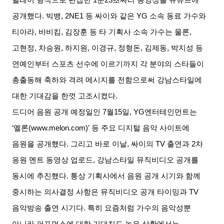
공개했다
.
빅뱅
, 2NE1
등 싸이와 같은
YG
소속 동료 가수와
티아라
,
바비킴
,
김장훈 등 타 기획사 소속 가수는 물론
,
고현정
,
차승원
,
하지원
,
이경규
,
정형돈
,
김제동
,
박지성 등
연예인부터 스포츠 선수에 이르기까지 각 분야의 스타들이
총출동해 축하와 격려 메시지를 전함으로써 강남스타일에
대한 기대감을 한껏 고조시켰다
.
드디어 음원 공개 예정일인
7
월
15
일
, YG
엔터테인먼트는
‘
멜론
(www.melon.com)’
등 주요 디지털 음악 사이트에
음원을 공개했다
.
그리고 바로 이날
,
싸이의
TV
출연과
2
차
응원 멘트 동영상 업로드
,
강남스타일 뮤직비디오 공개를
동시에 추진했다
.
통상 기획사에서 음원 공개 시기와 함께
중시하는 의사결정 사항은 뮤직비디오 공개 타이밍과
TV
음악방송 출연 시기다
.
특히 요즘처럼 가수의 음악성뿐
아니라 퍼포먼스에 대한 기대치도 높은 상황에서는