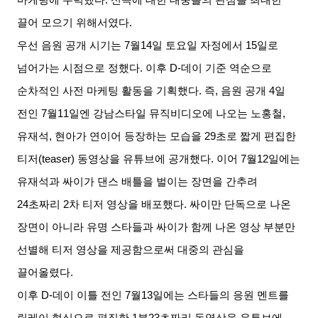
끌어 모으기 위해서였다
.
우선 음원 공개 시기는
7
월
14
일 토요일 자정에서
15
일로
넘어가는 시점으로 정했다
.
이후
D-
데이 기준 역순으로
순차적인 사전 마케팅 활동을 기획했다
.
즉
,
음원 공개
4
일
전인
7
월
11
일엔 강남스타일 뮤직비디오에 나오는 노홍철
,
유재석
,
현아가 연이어 등장하는 모습을
29
초로 짧게 편집한
티저
(teaser)
동영상을 유튜브에 공개했다
.
이어
7
월
12
일에는
유재석과 싸이가 댄스 배틀을 벌이는 장면을 간추려
24
초짜리
2
차 티저 영상을 배포했다
.
싸이만 단독으로 나온
장면이 아니라 유명 스타들과 싸이가 함께 나온 영상 부분만
선별해 티저 영상을 제공함으로써 대중의 관심을
끌어올렸다
.
이후
D-
데이 이틀 전인
7
월
13
일에는 스타들의 응원 멘트를
릴레이 형식으로 편집한
1
분
23
초짜리 동영상을 유튜브에