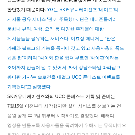
판단했기 때문이다
.
YG
는
SK
커뮤니케이션즈
‘
네이트
’
의
게시물 공유 서비스
‘
판
’
에 주목했다
.
판은 네티즌들끼리
문화나 뷰티
,
여행
,
요리 등 다양한 주제물에 대한
게시물들을 공유하는 서비스다
.
이효정 매니저는
“
판은
카페와 블로그의 기능을 동시에 갖고 있고 사용자층의 폭도
넓은 편
”
이라며
“
싸이와 판을 합쳐 부르면
‘
싸이판
’
이라는
조어까지 만들어 낼 수 있어서
‘
싸이 강남스타일 따라잡고
싸이판 가자
’
는 슬로건을 내걸고
UCC
콘테스트 이벤트를
기획했다
”
고 설명했다
.
SK
커뮤니케이션즈와의
UCC
콘테스트 기획 및 준비는
7
월
15
일 이전부터 시작했지만 실제 서비스를 선보이는 건
음원 공개 후
4
일 뒤부터 시작하기로 결정했다
.
패러디
영상을 만들도록 사용자들을 독려하기 위해서는 뮤직비디오
원작에 대한 최소한의 노출 시간이 필요하지만
1
주일 이상