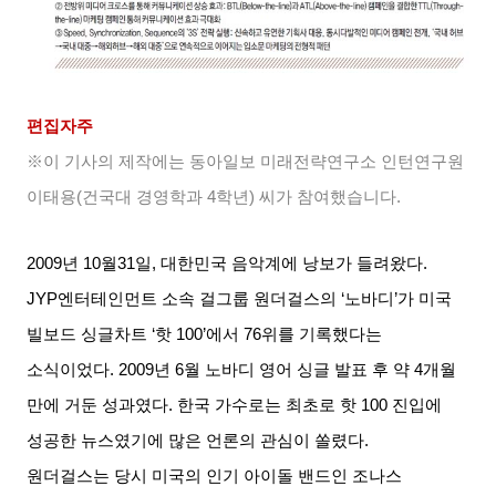
편집자주
※이 기사의 제작에는 동아일보 미래전략연구소 인턴연구원
이태용
(
건국대 경영학과
4
학년
)
씨가 참여했습니다
.
2009
년
10
월
31
일
,
대한민국 음악계에 낭보가 들려왔다
.
JYP
엔터테인먼트 소속 걸그룹 원더걸스의
‘
노바디
’
가 미국
빌보드 싱글차트
‘
핫
100’
에서
76
위를 기록했다는
소식이었다
. 2009
년
6
월 노바디 영어 싱글 발표 후 약
4
개월
만에 거둔 성과였다
.
한국 가수로는 최초로 핫
100
진입에
성공한 뉴스였기에 많은 언론의 관심이 쏠렸다
.
원더걸스는 당시 미국의 인기 아이돌 밴드인 조나스