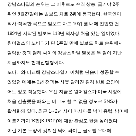
강남스타일의 순위는 그 이후로도 수직 상승
,
급기야
2
주
뒤인
9
월
27
일에는 빌보드 차트
2
위에 등극했다
.
한국인이
작사
·
작곡한 곡으로 빌보드 차트
10
위 권 내에 진입한 건
1894
년 시작된 빌보드
118
년 역사상 처음 있는 일이었다
.
원더걸스의 노바디가 단
1
주일 만에 빌보드 차트 순위에서
탈락한 것과 달리 싸이의 강남스타일 열풍은 두 달이 지난
지금까지도 현재진행형이다
.
노바디와 비교해 강남스타일이 이처럼 단숨에 성공할 수
있었던 데에는
2
년 전과는 사뭇 달라진 환경 변화 요인이
어느 정도 작용했다
.
우선 지금은 원더걸스가 미국 시장에
처음 진출했을 때와는 비교도 할 수 없을 정도로
SNS
가
활성화돼 있다
.
최근
1∼2
년 사이 아시아를 넘어 유럽
,
남미에
이르기까지
‘K
팝
(K-POP)’
에 대한 관심도 한층 높아졌다
.
이런 기본 토양이 갖춰진 덕에 싸이는 글로벌 무대에