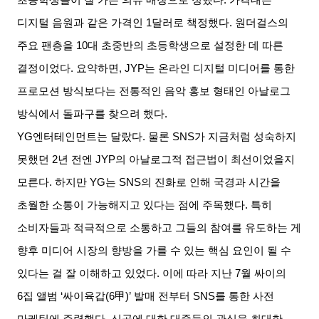
디지털 음원과 같은 가격인
1
달러로 책정했다
.
원더걸스의
주요 팬층을
10
대 초중반의 초등학생으로 설정한 데 따른
결정이었다
.
요약하면
, JYP
는 온라인 디지털 미디어를 통한
프로모션 방식보다는 전통적인 음악 홍보 형태인 아날로그
방식에서 돌파구를 찾으려 했다
.
YG
엔터테인먼트는 달랐다
.
물론
SNS
가 지금처럼 성숙하지
못했던
2
년 전엔
JYP
의 아날로그적 접근법이 최선이었을지
모른다
.
하지만
YG
는
SNS
의 진화로 인해 국경과 시간을
초월한 소통이 가능해지고 있다는 점에 주목했다
.
특히
소비자들과 적극적으로 소통하고 그들의 참여를 유도하는 게
향후 미디어 시장의 향방을 가를 수 있는 핵심 요인이 될 수
있다는 걸 잘 이해하고 있었다
.
이에 따라 지난
7
월 싸이의
6
집 앨범
‘
싸이육갑
(6
甲
)’
발매 전부터
SNS
를 통한 사전
마케팅에 주력했다
.
신곡에 대한 대중들의 관심을 최대한