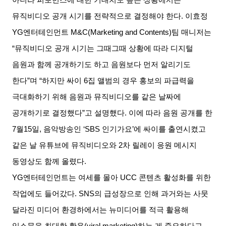
뮤직비디오 공개 시기를 전략적으로 결정해야 한다
.
이효정
YG
엔터테인먼트
M&C(Marketing and Contents)
팀 매니저는
“
뮤직비디오 공개 시기는 그때그때 상황에 따라 디지털
음원과 함께 공개하기도 하고 음원보다 먼저 알리기도
한다
”
며
“
하지만 싸이
6
집 앨범의 경우 홍보의 파급력을
극대화하기 위해 음원과 뮤직비디오를 같은 날짜에
공개하기로 결정했다
”
고 설명했다
.
이에 따라 음원 공개를 한
7
월
15
일
,
음악방송인
‘SBS
인기가요
’
에 싸이를 출연시켰고
같은 날 유튜브에 뮤직비디오와
2
차 릴레이 응원 메시지
동영상도 함께 올렸다
.
YG
엔터테인먼트는 여세를 몰아
UCC
콘텐츠 활성화를 위한
작업에도 들어갔다
. SNS
의 급성장으로 인해 과거와는 사뭇
달라진 미디어 환경하에서는 뉴미디어를 적극 활용해
입소문을 최대한 활용
(viral marketing)
하는 게 중요하다고