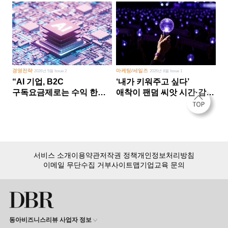
경영전략
마케팅/세일즈
2026년 5월 Issue 2
2026년 8월 Issue 1
“AI 기업, B2C
‘내가 키워주고 싶다’
구독요금제로는 수익 한계
애착이 팬덤 씨앗 시간·감정
다른 사업 없이 AI 성장에만
쏟다 보면 ‘정체성
의존 땐 위기”
공동체’로
서비스 소개
이용약관
저작권 정책
개인정보처리방침
이메일 무단수집 거부
사이트맵
기업교육 문의
동아비즈니스리뷰 사업자 정보