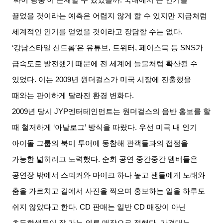
끌었을 것이라는 예측은 어렵지 않게 할 수 있지만 지금처럼
세계적인 인기를 얻었을 것이라고 장담할 수는 없다
.
‘
강남스타일 신드롬
’
은 유튜브
,
트위터
,
페이스북 등
SNS
가
급속도로 발전했기 때문에 전 세계에 들불처럼 확산될 수
있었다
.
이는
2009
년 원더걸스가 미국 시장에 진출했을
때와는 판이하게 달라진 환경 변화다
.
2009
년 당시
JYP
엔터테인먼트는 원더걸스의 음반 홍보를 할
때 철저하게
‘
아날로그
’
방식을 따랐다
.
우선 미국 내 인기
아이돌 그룹의 북미 투어에 동참해 관객들과의 접점을
가능한 넓히려고 노력했다
.
순회 공연 중간중간 멤버들은
공연장 밖에서 스피커와 마이크 하나 놓고 팬들에게 노래와
춤을 가르치고 길에서 사진을 찍으며 홍보하는 일을 하루도
쉬지 않았다고 한다
. CD
판매는 일반
CD
매장이 아닌
초등학생들이 잘 가는 의류 매장으로 정했다
.
가격대는