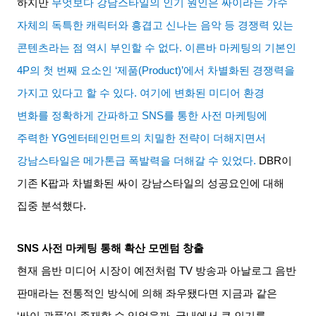
하지만
무엇보다 강남스타일의 인기 원인은 싸이라는 가수
자체의 독특한 캐릭터와 흥겹고 신나는 음악 등 경쟁력 있는
콘텐츠라는 점 역시 부인할 수 없다
.
이른바 마케팅의 기본인
4P
의 첫 번째 요소인
‘
제품
(Product)’
에서 차별화된 경쟁력을
가지고 있다고 할 수 있다
.
여기에 변화된 미디어 환경
변화를 정확하게 간파하고
SNS
를 통한 사전 마케팅에
주력한
YG
엔터테인먼트의 치밀한 전략이 더해지면서
강남스타일은 메가톤급 폭발력을 더해갈 수 있었다
.
DBR
이
기존
K
팝과 차별화된 싸이 강남스타일의 성공요인에 대해
집중 분석했다
.
SNS
사전 마케팅 통해 확산 모멘텀 창출
현재 음반 미디어 시장이 예전처럼
TV
방송과 아날로그 음반
판매라는 전통적인 방식에 의해 좌우됐다면 지금과 같은
‘
싸이 광풍
’
이 존재할 수 있었을까
.
국내에서 큰 인기를