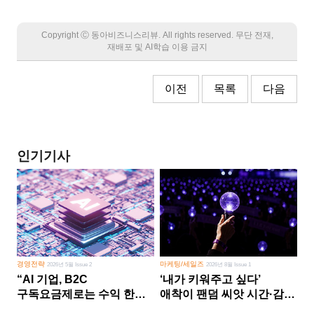
Copyright Ⓒ 동아비즈니스리뷰. All rights reserved. 무단 전재,
재배포 및 AI학습 이용 금지
이전
목록
다음
인기기사
경영전략
마케팅/세일즈
2026년 5월 Issue 2
2026년 8월 Issue 1
“AI 기업, B2C
‘내가 키워주고 싶다’
구독요금제로는 수익 한계
애착이 팬덤 씨앗 시간·감정
다른 사업 없이 AI 성장에만
쏟다 보면 ‘정체성