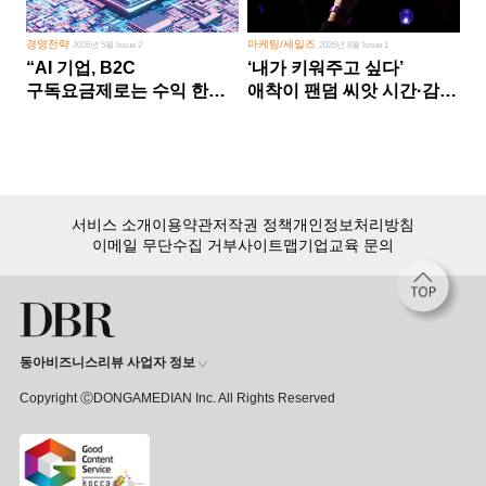
경영전략
마케팅/세일즈
2026년 5월 Issue 2
2026년 8월 Issue 1
“AI 기업, B2C
‘내가 키워주고 싶다’
구독요금제로는 수익 한계
애착이 팬덤 씨앗 시간·감정
다른 사업 없이 AI 성장에만
쏟다 보면 ‘정체성
의존 땐 위기”
공동체’로
서비스 소개
이용약관
저작권 정책
개인정보처리방침
이메일 무단수집 거부
사이트맵
기업교육 문의
동아비즈니스리뷰 사업자 정보
Copyright ⒸDONGAMEDIAN Inc. All Rights Reserved
회원 가입만 해도, DBR 월정액 서비스 첫 달 무료!
15,000여 건의 DBR 콘텐츠를
무제한으로 이용
하세요.