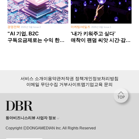
경영전략
마케팅/세일즈
2026년 5월 Issue 2
2026년 8월 Issue 1
“AI 기업, B2C
‘내가 키워주고 싶다’
구독요금제로는 수익 한계
애착이 팬덤 씨앗 시간·감정
다른 사업 없이 AI 성장에만
쏟다 보면 ‘정체성
의존 땐 위기”
공동체’로
서비스 소개
이용약관
저작권 정책
개인정보처리방침
이메일 무단수집 거부
사이트맵
기업교육 문의
동아비즈니스리뷰 사업자 정보
Copyright ⒸDONGAMEDIAN Inc. All Rights Reserved
회원 가입만 해도, DBR 월정액 서비스 첫 달 무료!