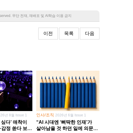
 reserved. 무단 전재, 재배포 및 AI학습 이용 금지
이전
목록
다음
인사/조직
026년 8월 Issue 1
2026년 6월 Issue 1
 싶다’ 애착이
“AI 시대엔 ‘삐딱한 인재’가
·감정 쏟다 보면
살아남을 것 하던 일에 의문