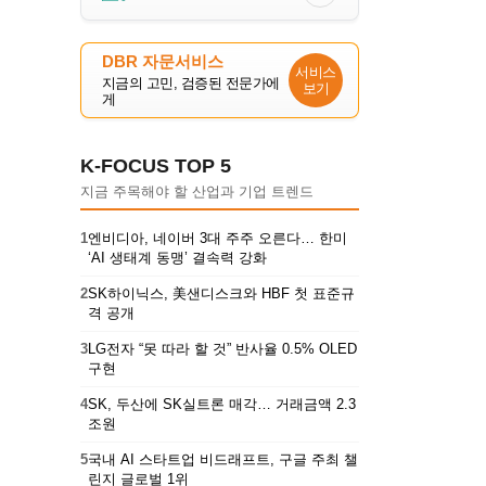
DBR 자문서비스
서비스
지금의 고민, 검증된 전문가에
보기
게
K-FOCUS TOP 5
지금 주목해야 할 산업과 기업 트렌드
1
엔비디아, 네이버 3대 주주 오른다… 한미
‘AI 생태계 동맹’ 결속력 강화
2
SK하이닉스, 美샌디스크와 HBF 첫 표준규
격 공개
3
LG전자 “못 따라 할 것” 반사율 0.5% OLED
구현
4
SK, 두산에 SK실트론 매각… 거래금액 2.3
조원
5
국내 AI 스타트업 비드래프트, 구글 주최 챌
린지 글로벌 1위