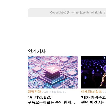
Copyright Ⓒ 동아비즈니스리뷰. All rights
인기기사
경영전략
마케팅/세일즈
2026년 5월 Issue 2
2
“AI 기업, B2C
‘내가 키워주고
구독요금제로는 수익 한계
팬덤 씨앗 시간