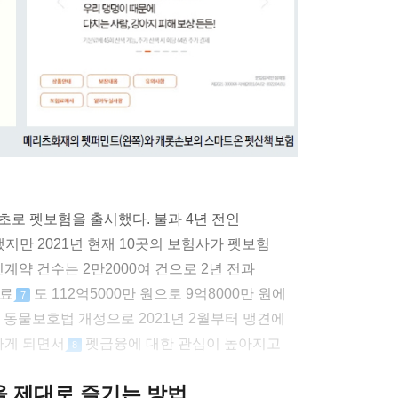
초로 펫보험을 출시했다. 불과 4년 전인
지만 2021년 현재 10곳의 보험사가 펫보험
신계약 건수는 2만2000여 건으로 2년 전과
험료
도 112억5000만 원으로 9억8000만 원에
7
편 동물보호법 개정으로 2021년 2월부터 맹견에
하게 되면서
펫금융에 대한 관심이 높아지고
8
클을 제대로 즐기는 방법