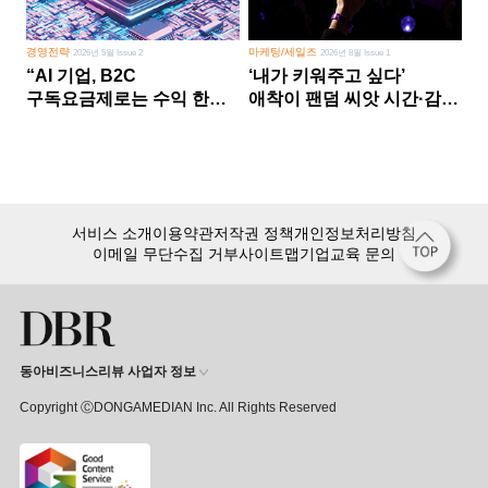
경영전략
마케팅/세일즈
2026년 5월 Issue 2
2026년 8월 Issue 1
“AI 기업, B2C
‘내가 키워주고 싶다’
구독요금제로는 수익 한계
애착이 팬덤 씨앗 시간·감정
다른 사업 없이 AI 성장에만
쏟다 보면 ‘정체성
의존 땐 위기”
공동체’로
서비스 소개
이용약관
저작권 정책
개인정보처리방침
이메일 무단수집 거부
사이트맵
기업교육 문의
동아비즈니스리뷰 사업자 정보
Copyright ⒸDONGAMEDIAN Inc. All Rights Reserved
회원 가입만 해도, DBR 월정액 서비스 첫 달 무료!
15,000여 건의 DBR 콘텐츠를
무제한으로 이용
하세요.