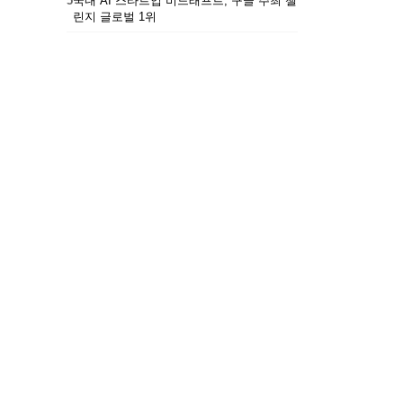
5
국내 AI 스타트업 비드래프트, 구글 주최 챌
린지 글로벌 1위