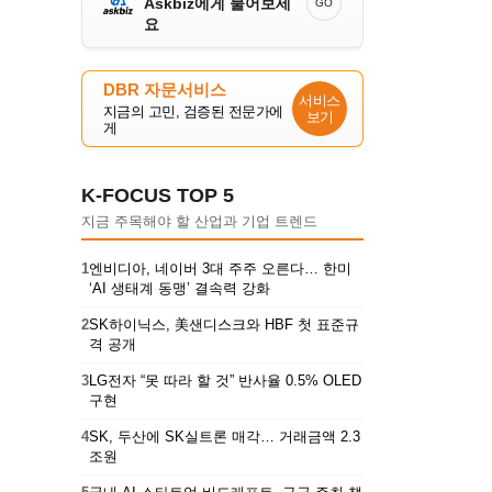
Askbiz에게 물어보세
GO
요
DBR 자문서비스
서비스
지금의 고민, 검증된 전문가에
보기
게
K-FOCUS TOP 5
지금 주목해야 할 산업과 기업 트렌드
1
엔비디아, 네이버 3대 주주 오른다… 한미
‘AI 생태계 동맹’ 결속력 강화
2
SK하이닉스, 美샌디스크와 HBF 첫 표준규
격 공개
3
LG전자 “못 따라 할 것” 반사율 0.5% OLED
구현
4
SK, 두산에 SK실트론 매각… 거래금액 2.3
조원