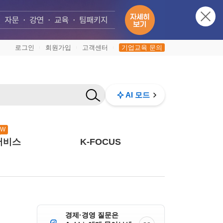
로그인
회원가입
고객센터
기업교육 문의
|
|
|
AI 모드
EW
서비스
K-FOCUS
경제·경영 질문은