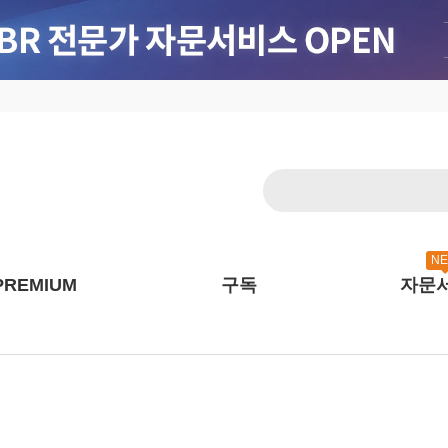
N
PREMIUM
구독
자문