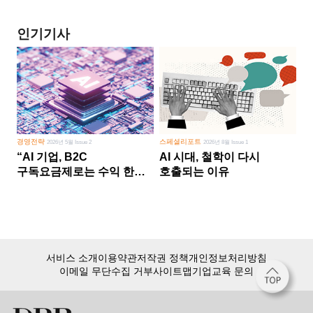
인기기사
경영전략
스페셜리포트
2026년 5월 Issue 2
2026년 8월 Issue 1
“AI 기업, B2C
AI 시대, 철학이 다시
구독요금제로는 수익 한계
호출되는 이유
다른 사업 없이 AI 성장에만
의존 땐 위기”
서비스 소개
이용약관
저작권 정책
개인정보처리방침
이메일 무단수집 거부
사이트맵
기업교육 문의