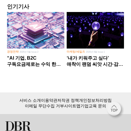
인기기사
경영전략
마케팅/세일즈
2026년 5월 Issue 2
2026년 8월 Issue 1
“AI 기업, B2C
‘내가 키워주고 싶다’
구독요금제로는 수익 한계
애착이 팬덤 씨앗 시간·감정
다른 사업 없이 AI 성장에만
쏟다 보면 ‘정체성
의존 땐 위기”
공동체’로
서비스 소개
이용약관
저작권 정책
개인정보처리방침
이메일 무단수집 거부
사이트맵
기업교육 문의