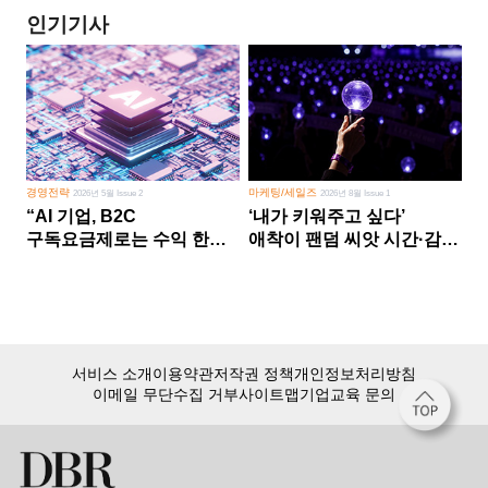
인기기사
경영전략
마케팅/세일즈
2026년 5월 Issue 2
2026년 8월 Issue 1
“AI 기업, B2C
‘내가 키워주고 싶다’
구독요금제로는 수익 한계
애착이 팬덤 씨앗 시간·감정
다른 사업 없이 AI 성장에만
쏟다 보면 ‘정체성
의존 땐 위기”
공동체’로
서비스 소개
이용약관
저작권 정책
개인정보처리방침
이메일 무단수집 거부
사이트맵
기업교육 문의