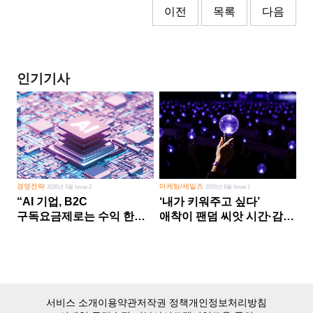
이전
목록
다음
인기기사
경영전략
마케팅/세일즈
2026년 5월 Issue 2
2026년 8월 Issue 1
“AI 기업, B2C
‘내가 키워주고 싶다’
구독요금제로는 수익 한계
애착이 팬덤 씨앗 시간·감정
다른 사업 없이 AI 성장에만
쏟다 보면 ‘정체성
의존 땐 위기”
공동체’로
서비스 소개
이용약관
저작권 정책
개인정보처리방침