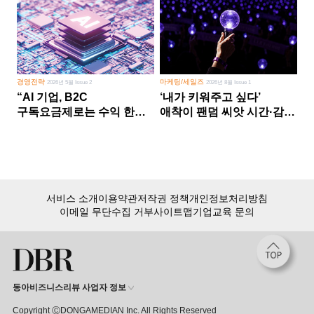
경영전략
마케팅/세일즈
2026년 5월 Issue 2
2026년 8월 Issue 1
“AI 기업, B2C
‘내가 키워주고 싶다’
구독요금제로는 수익 한계
애착이 팬덤 씨앗 시간·감정
다른 사업 없이 AI 성장에만
쏟다 보면 ‘정체성
의존 땐 위기”
공동체’로
서비스 소개
이용약관
저작권 정책
개인정보처리방침
이메일 무단수집 거부
사이트맵
기업교육 문의
동아비즈니스리뷰 사업자 정보
Copyright ⒸDONGAMEDIAN Inc. All Rights Reserved