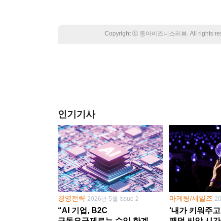
Copyright Ⓒ 동아비즈니스리뷰. All rights
인기기사
경영전략
마케팅/세일즈
2026년 5월 Issue 2
2
“AI 기업, B2C
‘내가 키워주고
구독요금제로는 수익 한계
팬덤 씨앗 시간