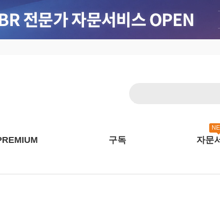
N
PREMIUM
구독
자문