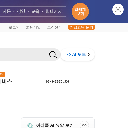
로그인
회원가입
고객센터
기업교육 문의
|
|
|
AI 모드
EW
서비스
K-FOCUS
아티클 AI 요약 보기
GO