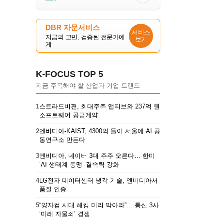
DBR 자문서비스
서비스
지금의 고민, 검증된 전문가에
보기
게
K-FOCUS TOP 5
지금 주목해야 할 산업과 기업 트렌드
1
스트라드비젼, 최대주주 앱티브와 237억 원
소프트웨어 공급계약
2
엔비디아-KAIST, 4300억 들여 서울에 AI 공
동연구소 만든다
3
엔비디아, 네이버 3대 주주 오른다… 한미
‘AI 생태계 동맹’ 결속력 강화
4
LG전자 데이터센터 냉각 기술, 엔비디아서
품질 인증
5
“양자컴 시대 해킹 미리 막아라”… 통신 3사
‘미래 자물쇠’ 경쟁