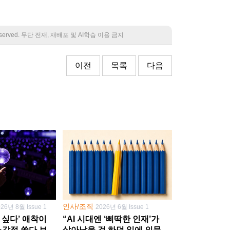
 reserved. 무단 전재, 재배포 및 AI학습 이용 금지
이전
목록
다음
인사/조직
026년 8월 Issue 1
2026년 6월 Issue 1
 싶다’ 애착이
“AI 시대엔 ‘삐딱한 인재’가
·감정 쏟다 보면
살아남을 것 하던 일에 의문