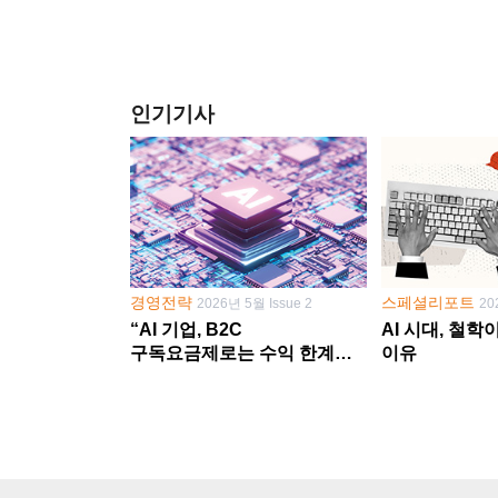
인기기사
경영전략
스페셜리포트
2026년 5월 Issue 2
20
“AI 기업, B2C
AI 시대, 철
구독요금제로는 수익 한계
이유
다른 사업 없이 AI 성장에만
의존 땐 위기”