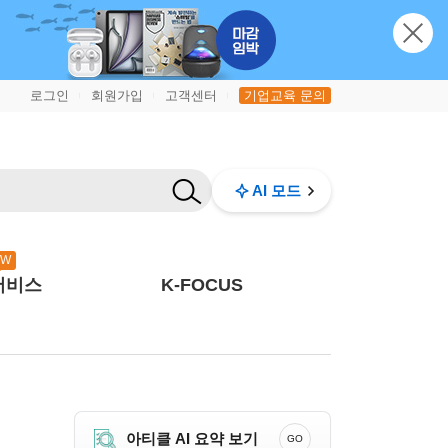
로그인
회원가입
고객센터
기업교육 문의
|
|
|
AI 모드
EW
서비스
K-FOCUS
아티클 AI 요약 보기
GO