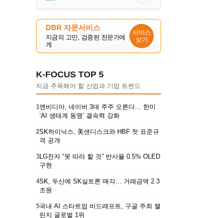
DBR 자문서비스
서비스
지금의 고민, 검증된 전문가에
보기
게
K-FOCUS TOP 5
지금 주목해야 할 산업과 기업 트렌드
1
엔비디아, 네이버 3대 주주 오른다… 한미
‘AI 생태계 동맹’ 결속력 강화
2
SK하이닉스, 美샌디스크와 HBF 첫 표준규
격 공개
3
LG전자 “못 따라 할 것” 반사율 0.5% OLED
구현
4
SK, 두산에 SK실트론 매각… 거래금액 2.3
조원
5
국내 AI 스타트업 비드래프트, 구글 주최 챌
린지 글로벌 1위