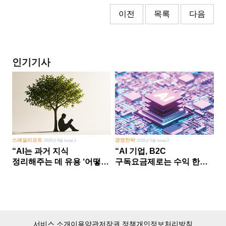
이전
목록
다음
인기기사
스페셜리포트
경영전략
2026년 8월 Issue 1
2026년 5월 Issue 2
“AI는 과거 지식
“AI 기업, B2C
정리해주는 데 유용 ‘어떻게
구독요금제로는 수익 한계
살 건가’ 미래 창조는 인간
다른 사업 없이 AI 성장에만
몫”
의존 땐 위기”
서비스 소개
이용약관
저작권 정책
개인정보처리방침