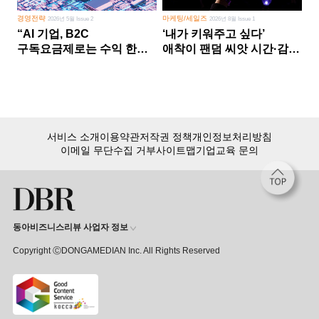
경영전략
마케팅/세일즈
2026년 5월 Issue 2
2026년 8월 Issue 1
“AI 기업, B2C
‘내가 키워주고 싶다’
구독요금제로는 수익 한계
애착이 팬덤 씨앗 시간·감정
다른 사업 없이 AI 성장에만
쏟다 보면 ‘정체성
의존 땐 위기”
공동체’로
서비스 소개
이용약관
저작권 정책
개인정보처리방침
이메일 무단수집 거부
사이트맵
기업교육 문의
동아비즈니스리뷰 사업자 정보
Copyright ⒸDONGAMEDIAN Inc. All Rights Reserved
회원 가입만 해도, DBR 월정액 서비스 첫 달 무료!
15,000여 건의 DBR 콘텐츠를
무제한으로 이용
하세요.
첫 달 무제한 이용